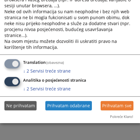
sesiji unutar browsera, ...).
Krivična oblast
Slike
Neke od ovih informacija su nam neophodne i bez njih web
stranica ne bi mogla fukcionisati u svom punom obimu, dok
Privredna oblast
neke nisu prijeko neophodne a služe za dodatne stvari (npr.
procjenu nivoa posjećenosti, budućeg usavršavanja
Prekršajna oblast
stranice...).
Na ovom mjestu možete dozvoliti ili uskratiti pravo na
korištenje tih informacija.
Translation
(obavezna)
↓
2
Servisi treće strane
Analitika o posjećenosti stranica
↓
2
Servisi treće strane
Ne prihvatam
Prihvatam odabrane
Prihvatam sve
Pokreće Klaro!