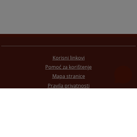
Korisni linkovi
Pomoć za korištenje
Mapa stranice
Pravila privatnosti
Redizajn web stranice je finansirala Evropska unija. Za njen sadržaj isključivo je odgovorno
Visoko sudsko i tužilačko vijeće BiH i ona ne odražava nužno stavove Evropske unije.