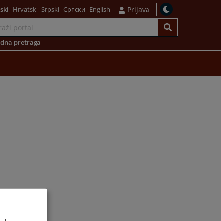
ski
Hrvatski
Srpski
Српски
English
Prijava
dna pretraga