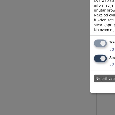
Ova web stra
informacije 
unutar brows
Neke od ovi
fukcionisat
stvari (npr.
Na ovom mjes
Tra
↓
2
Ana
↓
2
Ne prihva