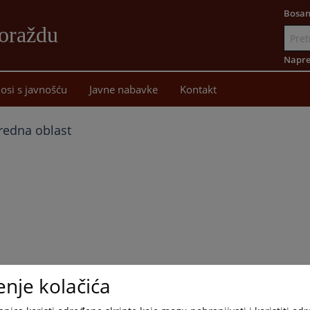
Bosan
oraždu
Idi
na
Napre
sadržaj
osi s javnošću
Javne nabavke
Kontakt
redna oblast
enje kolačića