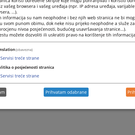
nica koristi određene skripte koje mogu pohranjivati i koristiti od
iz vašeg browsera i vašeg uređaja (npr. IP adresa uređaja, varijable 
era, ...).
h informacija su nam neophodne i bez njih web stranica ne bi mog
i u svom punom obimu, dok neke nisu prijeko neophodne a služe z
 procjenu nivoa posjećenosti, budućeg usavršavanja stranice...).
tu možete dozvoliti ili uskratiti pravo na korištenje tih informacija
nslation
(obavezna)
Servisi treće strane
Trenutno nema v
litika o posjećenosti stranica
Servisi treće strane
tam
Prihvatam odabrane
Pri