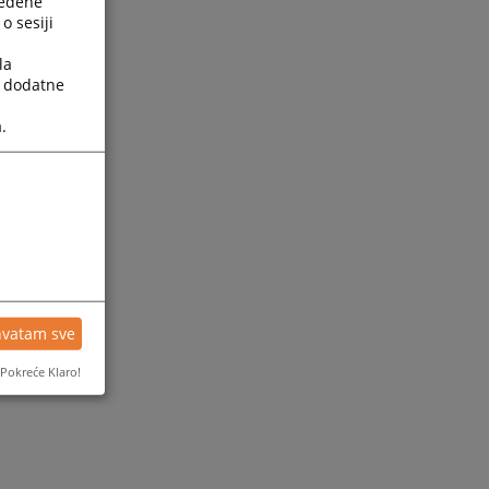
ređene
o sesiji
la
a dodatne
.
ijesti
hvatam sve
Pokreće Klaro!