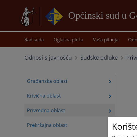
Općinski sud u G
Rad suda
Oglasna ploča
Vaša pitanja
Odn
Priv
Odnosi s javnošću
Sudske odluke
Građanska oblast
Krivična oblast
Privredna oblast
Korišt
Prekršajna oblast