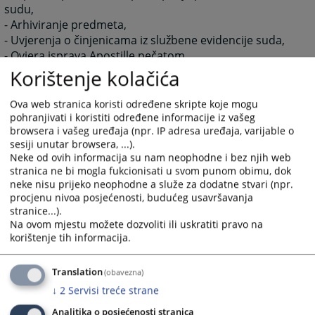
sudu,
- Arhiviranje predmeta,
- Uvjerenja o činjenicama iz službene evidencije suda,
- Ovjera isprava Apostille pečatom.
Navedene poslove obavljaju Referent za upravljanje
Korištenje kolačića
predmetima, Referent za unos podataka, Referent za
prijem i otpremu pošte.
Ova web stranica koristi određene skripte koje mogu
pohranjivati i koristiti određene informacije iz vašeg
2209
PREGLEDA
browsera i vašeg uređaja (npr. IP adresa uređaja, varijable o
sesiji unutar browsera, ...).
Neke od ovih informacija su nam neophodne i bez njih web
stranica ne bi mogla fukcionisati u svom punom obimu, dok
neke nisu prijeko neophodne a služe za dodatne stvari (npr.
procjenu nivoa posjećenosti, budućeg usavršavanja
stranice...).
Na ovom mjestu možete dozvoliti ili uskratiti pravo na
korištenje tih informacija.
Translation
(obavezna)
↓
2
Servisi treće strane
Analitika o posjećenosti stranica