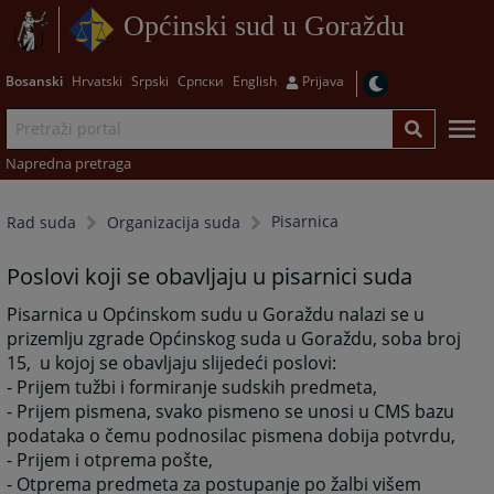
Općinski sud u Goraždu
Bosanski
Hrvatski
Srpski
Српски
English
Prijava
Napredna pretraga
Pisarnica
Rad suda
Organizacija suda
Poslovi koji se obavljaju u pisarnici suda
Pisarnica u Općinskom sudu u Goraždu nalazi se u
prizemlju zgrade Općinskog suda u Goraždu, soba broj
15, u kojoj se obavljaju slijedeći poslovi:
- Prijem tužbi i formiranje sudskih predmeta,
- Prijem pismena, svako pismeno se unosi u CMS bazu
podataka o čemu podnosilac pismena dobija potvrdu,
- Prijem i otprema pošte,
- Otprema predmeta za postupanje po žalbi višem