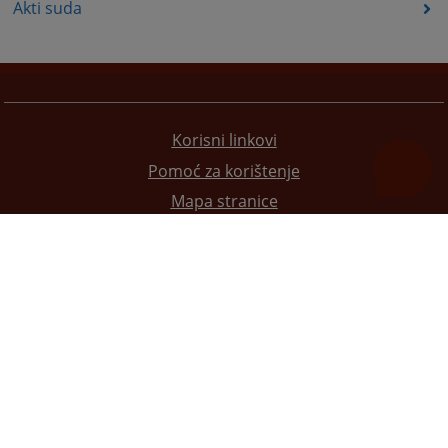
Akti suda
Korisni linkovi
Pomoć za korištenje
Mapa stranice
Pravila privatnosti
Redizajn web stranice je finansirala Evropska unija. Za njen sadržaj isključivo je odgovorno
Visoko sudsko i tužilačko vijeće BiH i ona ne odražava nužno stavove Evropske unije.