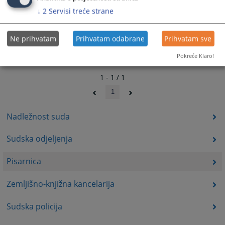
↓
2
Servisi treće strane
Ne prihvatam
Prihvatam odabrane
Prihvatam sve
Pokreće Klaro!
1 - 1 / 1
1
Nadležnost suda
Sudska odjeljenja
Pisarnica
Zemljišno-knjižna kancelarija
Sudska policija