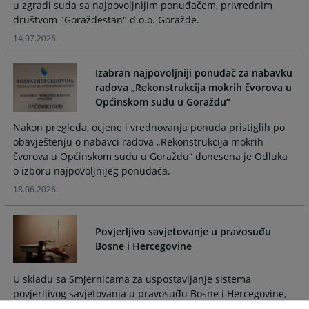
u zgradi suda sa najpovoljnijim ponuđačem, privrednim
and
and
društvom "Goraždestan" d.o.o. Goražde.
select
select
14.07.2026.
a
a
date.
date.
Press
Press
Izabran najpovoljniji ponuđač za nabavku
the
the
radova „Rekonstrukcija mokrih čvorova u
Općinskom sudu u Goraždu“
question
question
mark
mark
Nakon pregleda, ocjene i vrednovanja ponuda pristiglih po
key
key
obavještenju o nabavci radova „Rekonstrukcija mokrih
to
to
čvorova u Općinskom sudu u Goraždu“ donesena je Odluka
get
get
o izboru najpovoljnijeg ponuđača.
the
the
18.06.2026.
keyboard
keyboard
shortcuts
shortcuts
for
for
Povjerljivo savjetovanje u pravosuđu
changing
changing
Bosne i Hercegovine
dates.
dates.
U skladu sa Smjernicama za uspostavljanje sistema
povjerljivog savjetovanja u pravosuđu Bosne i Hercegovine,
izabrano je 26 povjerljivih savjetnika koji pružaju podršku