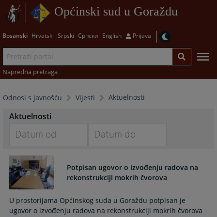
Općinski sud u Goraždu
Bosanski
Hrvatski
Srpski
Српски
English
Prijava
Napredna pretraga
Aktuelnosti
Odnosi s javnošću
Vijesti
Aktuelnosti
Navigate
Navigate
forward
forward
Potpisan ugovor o izvođenju radova na
to
to
rekonstrukciji mokrih čvorova
interact
interact
with
with
U prostorijama Općinskog suda u Goraždu potpisan je
the
the
ugovor o izvođenju radova na rekonstrukciji mokrih čvorova
calendar
calendar