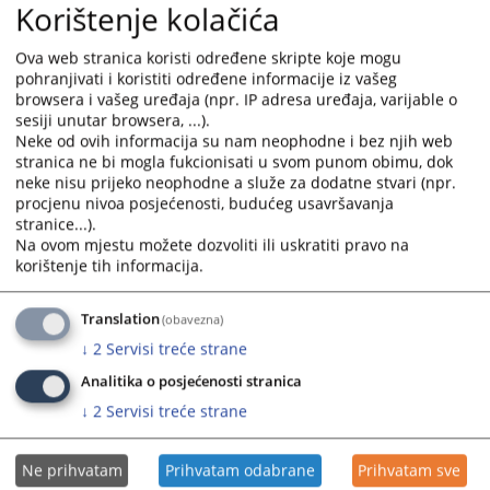
Korištenje kolačića
nosiocima pravosudnih funkcija u pitanjima etike i
integriteta.
Ova web stranica koristi određene skripte koje mogu
10.06.2026.
pohranjivati i koristiti određene informacije iz vašeg
browsera i vašeg uređaja (npr. IP adresa uređaja, varijable o
sesiji unutar browsera, ...).
Dvije pravosnažne presude za nasilje u
Neke od ovih informacija su nam neophodne i bez njih web
porodici. Kantonalni sud u Goraždu
stranica ne bi mogla fukcionisati u svom punom obimu, dok
potvrdio kaznu zatvora u trajanju od 1
neke nisu prijeko neophodne a služe za dodatne stvari (npr.
godine i 5 mjeseci.
procjenu nivoa posjećenosti, budućeg usavršavanja
stranice...).
Kantonalni sud u Goraždu potvrdio je prvostepenu presudu
Na ovom mjestu možete dozvoliti ili uskratiti pravo na
Općinskog suda u Goraždu kojom je izrečena kazna zatvora
korištenje tih informacija.
u trajanju od 1 (jedne) godine i 5 (pet) mjeseci protiv
osuđenog M. H. za krivično djelo Nasilje u porodici.
Translation
(obavezna)
05.05.2026.
↓
2
Servisi treće strane
Analitika o posjećenosti stranica
Sedmica sudske nagodbe od 10. do 22.
↓
2
Servisi treće strane
maja 2026. godine
Na inicijativu Visokog sudskog i tužilačkog vijeća BiH u svim
Ne prihvatam
Prihvatam odabrane
Prihvatam sve
prvostepenim i drugostepenim sudovima u BiH organizuje