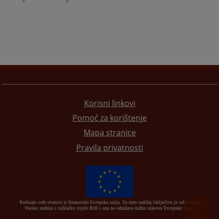
Korisni linkovi
Pomoć za korištenje
Mapa stranice
Pravila privatnosti
Redizajn web stranice je finansirala Evropska unija. Za njen sadržaj isključivo je odgovorno
Visoko sudsko i tužilačko vijeće BiH i ona ne odražava nužno stavove Evropske unije.