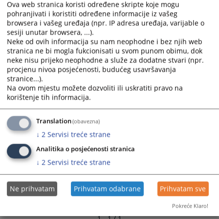
Ova web stranica koristi određene skripte koje mogu
pohranjivati i koristiti određene informacije iz vašeg
browsera i vašeg uređaja (npr. IP adresa uređaja, varijable o
sesiji unutar browsera, ...).
Neke od ovih informacija su nam neophodne i bez njih web
stranica ne bi mogla fukcionisati u svom punom obimu, dok
neke nisu prijeko neophodne a služe za dodatne stvari (npr.
procjenu nivoa posjećenosti, budućeg usavršavanja
stranice...).
Na ovom mjestu možete dozvoliti ili uskratiti pravo na
korištenje tih informacija.
Translation
(obavezna)
↓
2
Servisi treće strane
Analitika o posjećenosti stranica
↓
2
Servisi treće strane
Ne prihvatam
Prihvatam odabrane
Prihvatam sve
Pokreće Klaro!
1 - 1 / 1