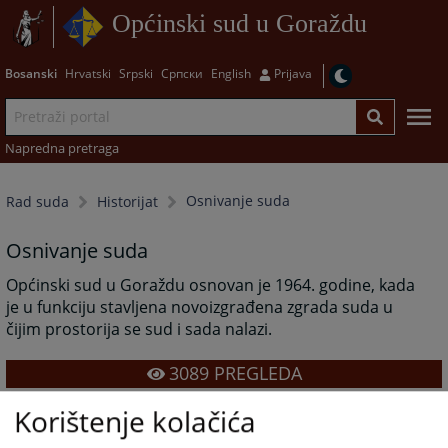
Općinski sud u Goraždu
Bosanski
Hrvatski
Srpski
Српски
English
Prijava
Napredna pretraga
Osnivanje suda
Rad suda
Historijat
Osnivanje suda
Općinski sud u Goraždu osnovan je 1964. godine, kada
je u funkciju stavljena novoizgrađena zgrada suda u
čijim prostorija se sud i sada nalazi.
3089
PREGLEDA
Korištenje kolačića