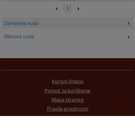
1
Osnivanje suda
Obnova suda
Korisni linkovi
Pomoć za korištenje
Mapa stranice
Pravila privatnosti