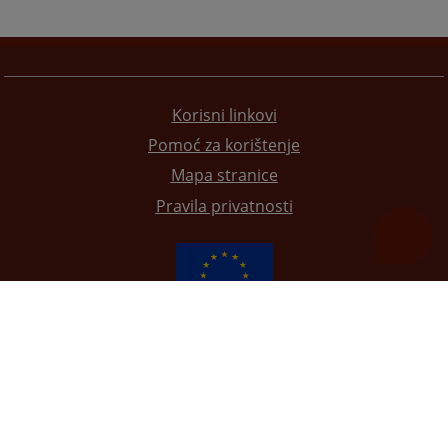
Korisni linkovi
Pomoć za korištenje
Mapa stranice
Pravila privatnosti
Redizajn web stranice je finansirala Evropska unija. Za njen sadržaj isključivo je odgovorno
Visoko sudsko i tužilačko vijeće BiH i ona ne odražava nužno stavove Evropske unije.
© 2021
Visoko sudsko i tužilačko vijeće