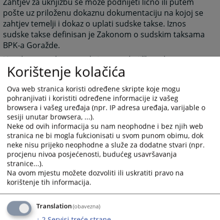
Zahtjev za uknjižbu se može podnijeti lično ili putem
pošte uz priloženu dokaznu dokumentaciju na kojoj se
zahtjev temelji i dokaz o uplati sudske takse. Iznos
sudske takse definisan je Zakonom o sudskim taksama
BPK-a Goražde.
U prilogu su obrazac zahtjeva za uknjižbu, obrazac za
Korištenje kolačića
izdavanje zk izvadka, uvjerenja ili potvrde.
Sudska taksa može se platiti u računovodstvu suda ili putem
Ova web stranica koristi određene skripte koje mogu
žiro-računa:
pohranjivati i koristiti određene informacije iz vašeg
browsera i vašeg uređaja (npr. IP adresa uređaja, varijable o
Žiro račun: 1011 4000 7822 6394
sesiji unutar browsera, ...).
Vrsta prihoda: 722221
Neke od ovih informacija su nam neophodne i bez njih web
Budžetska organizacija: 1503001
stranica ne bi mogla fukcionisati u svom punom obimu, dok
Primalac Bosansko-podrinjski kanton Goražde
neke nisu prijeko neophodne a služe za dodatne stvari (npr.
procjenu nivoa posjećenosti, budućeg usavršavanja
9194
PREGLEDA
stranice...).
Na ovom mjestu možete dozvoliti ili uskratiti pravo na
korištenje tih informacija.
Translation
(obavezna)
↓
2
Servisi treće strane