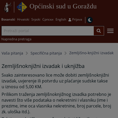
Općinski sud u Goraždu
Bosanski
Hrvatski
Srpski
Српски
English
Prijava
Napredna pretraga
Zemljišno-knjižni izvadak
Vaša pitanja
Specifična pitanja
Zemljišnoknjižni izvadak i uknjižba
Svako zainteresovano lice može dobiti zemljišnoknjižni
izvadak, uvjerenje ili potvrdu uz plaćanje sudske takse
u iznosu od 5,00 KM.
Prilikom traženja zemljišnoknjižnog izvadka potrebno je
navesti što više podataka o nekretnini i vlasniku (ime i
prezime, ime oca vlasnika nekretnine, broj parcele, broj
zk. uloška itd.).