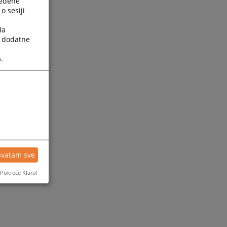
ređene
o sesiji
la
a dodatne
.
ijesti
hvatam sve
Pokreće Klaro!