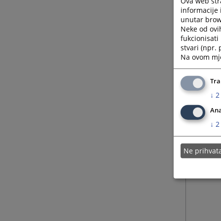
Ova web stra
informacije 
unutar brows
Neke od ovi
fukcionisat
stvari (npr.
Na ovom mjes
Tra
↓
2
Ana
↓
2
Ne prihva