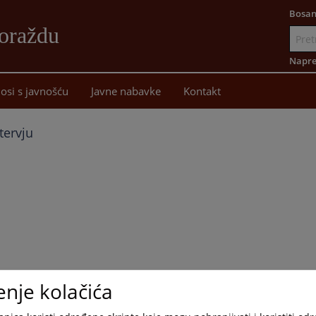
Bosan
oraždu
Idi
na
Napre
sadržaj
osi s javnošću
Javne nabavke
Kontakt
tervju
enje kolačića