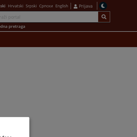
ski
Hrvatski
Srpski
Српски
English
Prijava
dna pretraga