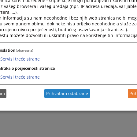
nica koristi određene skripte koje mogu pohranjivati i koristiti od
iz vašeg browsera i vašeg uređaja (npr. IP adresa uređaja, varijable 
era, ...).
h informacija su nam neophodne i bez njih web stranica ne bi mog
i u svom punom obimu, dok neke nisu prijeko neophodne a služe z
 procjenu nivoa posjećenosti, budućeg usavršavanja stranice...).
tu možete dozvoliti ili uskratiti pravo na korištenje tih informacija
nslation
(obavezna)
Servisi treće strane
Trenutno nema v
litika o posjećenosti stranica
Servisi treće strane
tam
Prihvatam odabrane
Pri