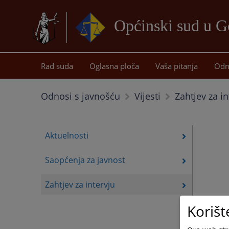
Općinski sud u G
Rad suda
Oglasna ploča
Vaša pitanja
Odn
Zahtjev za in
Odnosi s javnošću
Vijesti
Aktuelnosti
Saopćenja za javnost
Zahtjev za intervju
Korišt