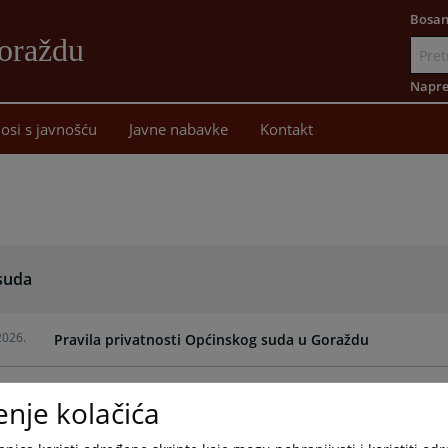
Bosan
oraždu
Idi
na
Napre
sadržaj
osi s javnošću
Javne nabavke
Kontakt
 suda
2026.
Pravila privatnosti Općinskog suda u Goraždu
2025.
Lista povjerljivih savjetnika
enje kolačića
2025.
Odluka o predvidivim rokovima za 2025. godinu