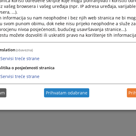
nica koristi određene skripte koje mogu pohranjivati i koristiti od
iz vašeg browsera i vašeg uređaja (npr. IP adresa uređaja, varijable 
era, ...).
2024.
Pravilnik o zaštiti tajnih podataka u Općinskom sudu u 
h informacija su nam neophodne i bez njih web stranica ne bi mog
i u svom punom obimu, dok neke nisu prijeko neophodne a služe z
 procjenu nivoa posjećenosti, budućeg usavršavanja stranice...).
2024.
Pravilnik o provođenju Zakona o zaštiti ličnih podataka
tu možete dozvoliti ili uskratiti pravo na korištenje tih informacija
2024.
Unaprjeđenje transparentnosti rada suda: Usvojena Komu
nslation
(obavezna)
Servisi treće strane
litika o posjećenosti stranica
Servisi treće strane
tam
Prihvatam odabrane
Pri