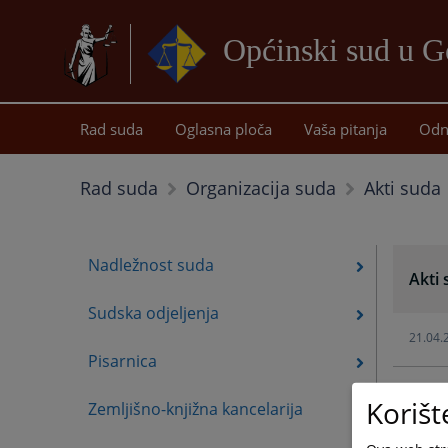
Općinski sud u G
Rad suda
Oglasna ploča
Vaša pitanja
Odn
Akti suda
Rad suda
Organizacija suda
Nadležnost suda
Akti
Sudska odjeljenja
21.04.
Pisarnica
10.04.
Korišt
Zemljišno-knjižna kancelarija
24.02.