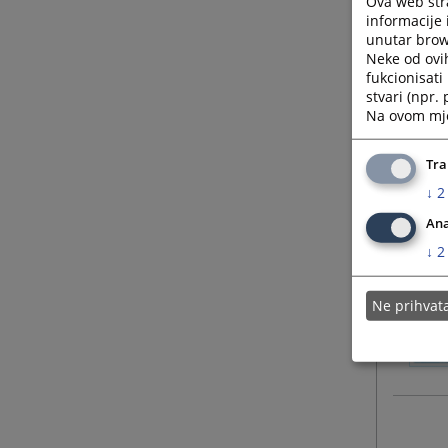
Ova web stra
informacije 
unutar brows
Neke od ovi
fukcionisat
stvari (npr.
Na ovom mjes
Tra
↓
2
Ana
↓
2
Ne prihva