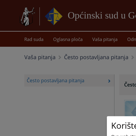
Općinski sud u G
Rad suda
Oglasna ploča
Vaša pitanja
Odn
Vaša pitanja
Često postavljana pitanja
Često postavljana pitanja
Često
Korišt