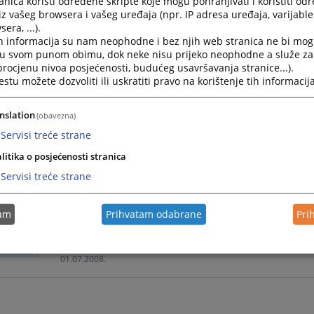
nica koristi određene skripte koje mogu pohranjivati i koristiti od
Novi Zakon o sudskim taksama
iz vašeg browsera i vašeg uređaja (npr. IP adresa uređaja, varijable 
era, ...).
Od 01.01.2011. godine za naplatu sudske takse primj
h informacija su nam neophodne i bez njih web stranica ne bi mog
podrinjskog kantona Goražde (Službene novine BPK-a 
i u svom punom obimu, dok neke nisu prijeko neophodne a služe z
21.01.2011.
 procjenu nivoa posjećenosti, budućeg usavršavanja stranice...).
tu možete dozvoliti ili uskratiti pravo na korištenje tih informacija
Osnivanje preduzeća
nslation
(obavezna)
Osnivanje društva sa ograničenom odgovornošću vrši s
Servisi treće strane
subjekata u Federaciji BiH.
litika o posjećenosti stranica
01.07.2008.
Servisi treće strane
Pristup informacijama
tam
Prihvatam odabrane
Pri
Zahtjev za pristup informacijama predaje se u pisme
jednom od službenih jezika u upotrebi u F BiH.
01.07.2008.