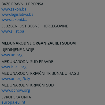
BAZE PRAVNIH PROPISA
www.zakon.ba
www.legislativa.ba
www.zakoni.ba
SLUŽBENI LIST BOSNE I HERCEGOVINE
www.sllist.ba
MEĐUNARODNE ORGANIZACIJE I SUDOVI
UJEDINJENE NACIJE
www.un.org
MEĐUNARODNI SUD PRAVDE
www.icj-cij.org
MEĐUNARODNI KRIVIČNI TRIBUNAL U HAGU
www.un.org/icty
MEĐUNARODNI KRIVIČNI SUD
www.iccnow.org
EVROPSKA UNIJA
europa.eu.int