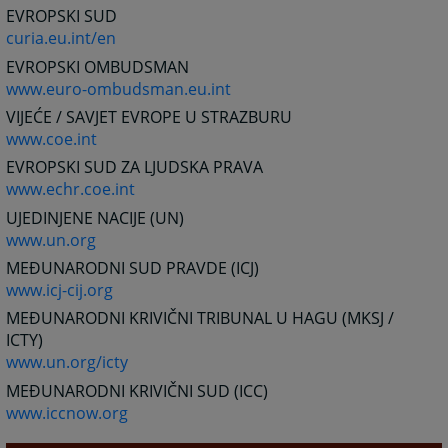
EVROPSKI SUD
curia.eu.int/en
EVROPSKI OMBUDSMAN
www.euro-ombudsman.eu.int
VIJEĆE / SAVJET EVROPE U STRAZBURU
www.coe.int
EVROPSKI SUD ZA LJUDSKA PRAVA
www.echr.coe.int
UJEDINJENE NACIJE (UN)
www.un.org
MEĐUNARODNI SUD PRAVDE (ICJ)
www.icj-cij.org
MEĐUNARODNI KRIVIČNI TRIBUNAL U HAGU (MKSJ /
ICTY)
www.un.org/icty
MEĐUNARODNI KRIVIČNI SUD (ICC)
www.iccnow.org