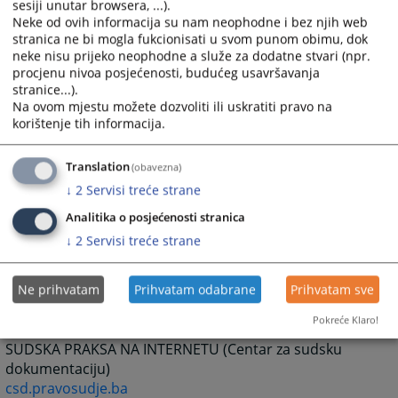
sesiji unutar browsera, ...).
Delegacija Evropske komisije u BiH
Neke od ovih informacija su nam neophodne i bez njih web
www.delbih.cec.eu.int
stranica ne bi mogla fukcionisati u svom punom obimu, dok
neke nisu prijeko neophodne a služe za dodatne stvari (npr.
Komisija za imovinske zahtjeve raseljenih lica i
procjenu nivoa posjećenosti, budućeg usavršavanja
izbjeglica (CRPC)
stranice...).
/
www.crpc.org.ba
Na ovom mjestu možete dozvoliti ili uskratiti pravo na
korištenje tih informacija.
UNHCR BiH
www.unhcr.ba
Translation
Dom za ljudska prava za BiH
(obavezna)
www.hrc.ba
↓
2
Servisi treće strane
Analitika o posjećenosti stranica
ADVOKATSKE KOMORE
↓
2
Servisi treće strane
Advokatska komora Federacije Bosna i Hercegovine
www.advokomfbih.ba
Ne prihvatam
Prihvatam odabrane
Prihvatam sve
Advokatska komora Republike Srpske
Pokreće Klaro!
www.advokatska.com
SUDSKA PRAKSA NA INTERNETU (Centar za sudsku
dokumentaciju)
csd.pravosudje.ba