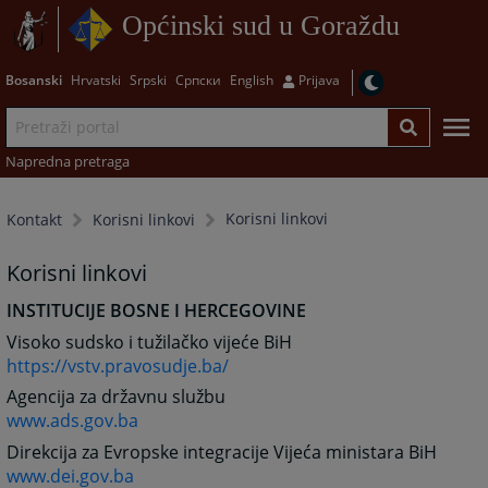
Općinski sud u Goraždu
Bosanski
Hrvatski
Srpski
Српски
English
Prijava
Napredna pretraga
Korisni linkovi
Kontakt
Korisni linkovi
Korisni linkovi
INSTITUCIJE BOSNE I HERCEGOVINE
Visoko sudsko i tužilačko vijeće BiH
https://vstv.pravosudje.ba/
Agencija za državnu službu
www.ads.gov.ba
Direkcija za Evropske integracije Vijeća ministara BiH
www.dei.gov.ba