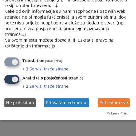
sesiji unutar browsera, ...).
Neke od ovih informacija su nam neophodne i bez njih web
stranica ne bi mogla fukcionisati u svom punom obimu, dok
neke nisu prijeko neophodne a služe za dodatne stvari (npr.
procjenu nivoa posjećenosti, budućeg usavršavanja
stranice...).
Na ovom mjestu možete dozvoliti ili uskratiti pravo na
korištenje tih informacija.
Translation
(obavezna)
↓
2
Servisi treće strane
Analitika o posjećenosti stranica
↓
2
Servisi treće strane
Ne prihvatam
Prihvatam odabrane
Prihvatam sve
Pokreće Klaro!