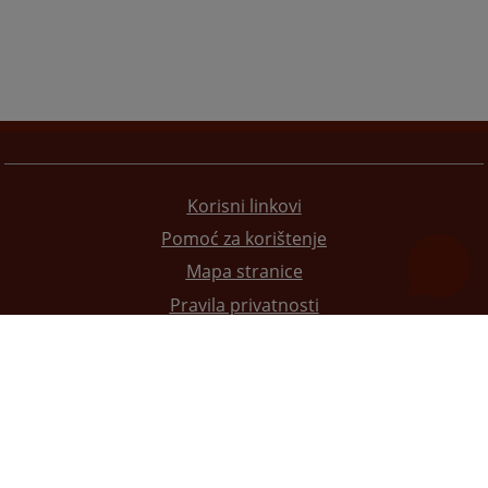
Korisni linkovi
Pomoć za korištenje
Mapa stranice
Pravila privatnosti
Redizajn web stranice je finansirala Evropska unija. Za njen sadržaj isključivo je odgovorno
Visoko sudsko i tužilačko vijeće BiH i ona ne odražava nužno stavove Evropske unije.