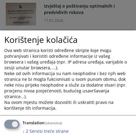
and
and
Izvještaj o poštivanju optimalnih i
select
select
predvidivih rokova
a
a
17.01.2024.
date.
date.
Press
Press
Korištenje kolačića
Narativni izvještaj o radu suda za 2022.
the
the
godinu
question
question
Ova web stranica koristi određene skripte koje mogu
mark
mark
30.01.2023.
pohranjivati i koristiti određene informacije iz vašeg
key
key
browsera i vašeg uređaja (npr. IP adresa uređaja, varijable o
to
to
Izvještaj o poštivanju optimalnih i
sesiji unutar browsera, ...).
get
get
predvidivih rokova
Neke od ovih informacija su nam neophodne i bez njih web
the
the
stranica ne bi mogla fukcionisati u svom punom obimu, dok
16.01.2023.
keyboard
keyboard
neke nisu prijeko neophodne a služe za dodatne stvari (npr.
procjenu nivoa posjećenosti, budućeg usavršavanja
shortcuts
shortcuts
Izvještaj o poštivanju optimalnih i
stranice...).
for
for
Na ovom mjestu možete dozvoliti ili uskratiti pravo na
predvidivih rokova
changing
changing
korištenje tih informacija.
26.02.2022.
dates.
dates.
Translation
(obavezna)
Izvjestaj o radu Općinskog suda u
↓
2
Servisi treće strane
Goraždu za 2012. godinu