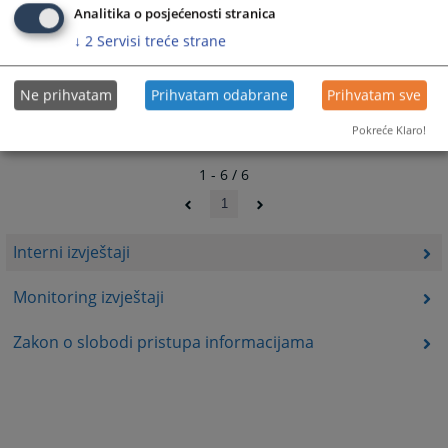
Analitika o posjećenosti stranica
↓
2
Servisi treće strane
Ne prihvatam
Prihvatam odabrane
Prihvatam sve
Pokreće Klaro!
1 - 6 / 6
1
Interni izvještaji
Monitoring izvještaji
Zakon o slobodi pristupa informacijama