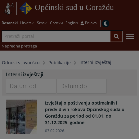
Općinski sud u Goraždu
Bosanski
Hrvatski
Srpski
Српски
English
Prijava
Napredna pretraga
Interni izvještaji
Odnosi s javnošću
Publikacije
Interni izvještaji
Navigate
Navigate
Izvještaj o poštivanju optimalnih i
forward
forward
predvidivih rokova Općinskog suda u
to
to
Goraždu za period od 01.01. do
interact
interact
31.12.2025. godine
with
with
the
the
03.02.2026.
calendar
calendar