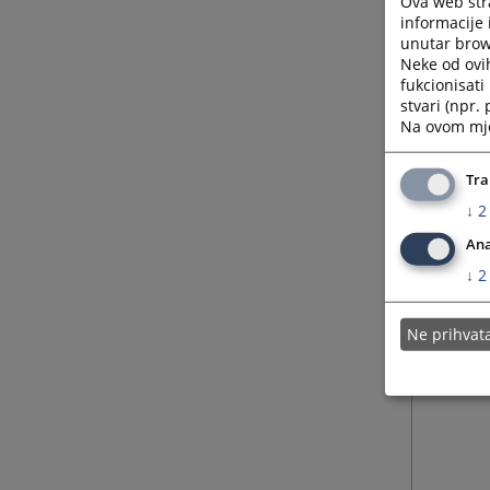
Ova web stra
informacije 
unutar brows
Neke od ovi
fukcionisat
stvari (npr.
Na ovom mjes
Tra
↓
2
Ana
↓
2
Ne prihva