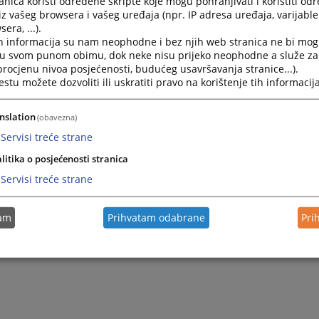
nica koristi određene skripte koje mogu pohranjivati i koristiti od
iz vašeg browsera i vašeg uređaja (npr. IP adresa uređaja, varijable 
era, ...).
h informacija su nam neophodne i bez njih web stranica ne bi mog
i u svom punom obimu, dok neke nisu prijeko neophodne a služe z
 procjenu nivoa posjećenosti, budućeg usavršavanja stranice...).
tu možete dozvoliti ili uskratiti pravo na korištenje tih informacija
nslation
(obavezna)
Servisi treće strane
litika o posjećenosti stranica
Servisi treće strane
tam
Prihvatam odabrane
Pri