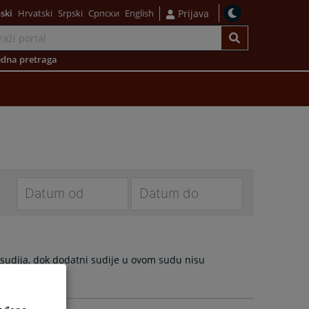
ski
Hrvatski
Srpski
Српски
English
Prijava
dna pretraga
Navigate
Navigate
forward
forward
to
to
udija, dok dodatni sudije u ovom sudu nisu
interact
interact
with
with
the
the
calendar
calendar