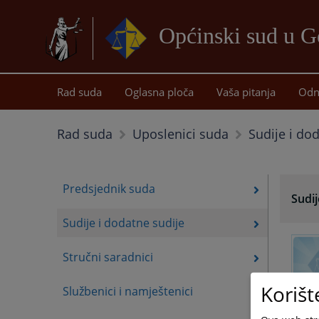
Općinski sud u G
Rad suda
Oglasna ploča
Vaša pitanja
Odn
Sudije i do
Rad suda
Uposlenici suda
Predsjednik suda
Sudij
Sudije i dodatne sudije
Stručni saradnici
Korišt
Službenici i namještenici