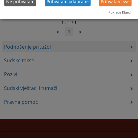
Ne prihvatam
Prihvatam odabrane
Prihvatam sve
Pokreće Klaro!
1 - 1 / 1
1
Podnošenje pritužbi
Sudske takse
Pozivi
Sudski vještaci i tumači
Pravna pomoć