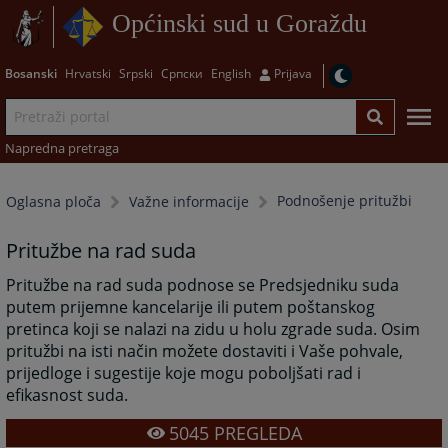
Općinski sud u Goraždu
Bosanski
Hrvatski
Srpski
Српски
English
Prijava
Napredna pretraga
Podnošenje pritužbi
Oglasna ploča
Važne informacije
Pritužbe na rad suda
Pritužbe na rad suda podnose se Predsjedniku suda
putem prijemne kancelarije ili putem poštanskog
pretinca koji se nalazi na zidu u holu zgrade suda. Osim
pritužbi na isti način možete dostaviti i Vaše pohvale,
prijedloge i sugestije koje mogu poboljšati rad i
efikasnost suda.
5045
PREGLEDA