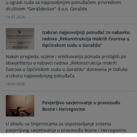
u zgradi suda sa najpovoljnijim ponuđačem, privrednim
and
and
društvom "Goraždestan" d.o.o. Goražde.
select
select
14.07.2026.
a
a
date.
date.
Press
Press
Izabran najpovoljniji ponuđač za nabavku
the
the
radova „Rekonstrukcija mokrih čvorova u
Općinskom sudu u Goraždu“
question
question
mark
mark
Nakon pregleda, ocjene i vrednovanja ponuda pristiglih po
key
key
obavještenju o nabavci radova „Rekonstrukcija mokrih
to
to
čvorova u Općinskom sudu u Goraždu“ donesena je Odluka
get
get
o izboru najpovoljnijeg ponuđača.
the
the
18.06.2026.
keyboard
keyboard
shortcuts
shortcuts
for
for
Povjerljivo savjetovanje u pravosuđu
changing
changing
Bosne i Hercegovine
dates.
dates.
U skladu sa Smjernicama za uspostavljanje sistema
povjerljivog savjetovanja u pravosuđu Bosne i Hercegovine,
izabrano je 26 povjerljivih savjetnika koji pružaju podršku