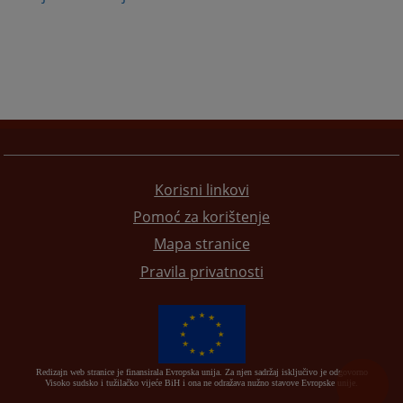
Korisni linkovi
Pomoć za korištenje
Mapa stranice
Pravila privatnosti
Redizajn web stranice je finansirala Evropska unija. Za njen sadržaj isključivo je odgovorno
Visoko sudsko i tužilačko vijeće BiH i ona ne odražava nužno stavove Evropske unije.