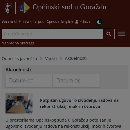
Općinski sud u Goraždu
Bosanski
Hrvatski
Srpski
Српски
English
Prijava
Napredna pretraga
Aktuelnosti
Odnosi s javnošću
Vijesti
Aktuelnosti
Navigate
Navigate
forward
forward
Potpisan ugovor o izvođenju radova na
to
to
rekonstrukciji mokrih čvorova
interact
interact
with
with
U prostorijama Općinskog suda u Goraždu potpisan je
the
the
ugovor o izvođenju radova na rekonstrukciji mokrih čvorova
calendar
calendar