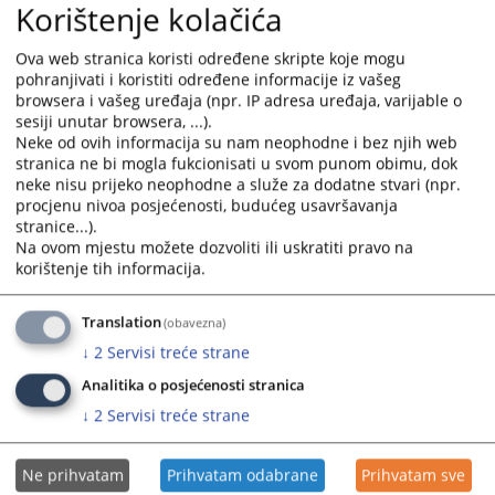
Korištenje kolačića
nosiocima pravosudnih funkcija u pitanjima etike i
integriteta.
Ova web stranica koristi određene skripte koje mogu
10.06.2026.
pohranjivati i koristiti određene informacije iz vašeg
browsera i vašeg uređaja (npr. IP adresa uređaja, varijable o
sesiji unutar browsera, ...).
Dvije pravosnažne presude za nasilje u
Neke od ovih informacija su nam neophodne i bez njih web
porodici. Kantonalni sud u Goraždu
stranica ne bi mogla fukcionisati u svom punom obimu, dok
potvrdio kaznu zatvora u trajanju od 1
neke nisu prijeko neophodne a služe za dodatne stvari (npr.
godine i 5 mjeseci.
procjenu nivoa posjećenosti, budućeg usavršavanja
stranice...).
Kantonalni sud u Goraždu potvrdio je prvostepenu presudu
Na ovom mjestu možete dozvoliti ili uskratiti pravo na
Općinskog suda u Goraždu kojom je izrečena kazna zatvora
korištenje tih informacija.
u trajanju od 1 (jedne) godine i 5 (pet) mjeseci protiv
osuđenog M. H. za krivično djelo Nasilje u porodici.
Translation
(obavezna)
05.05.2026.
↓
2
Servisi treće strane
Analitika o posjećenosti stranica
Sedmica sudske nagodbe od 10. do 22.
↓
2
Servisi treće strane
maja 2026. godine
Na inicijativu Visokog sudskog i tužilačkog vijeća BiH u svim
Ne prihvatam
Prihvatam odabrane
Prihvatam sve
prvostepenim i drugostepenim sudovima u BiH organizuje