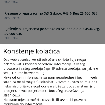
30.07.2026.
and
and
select
select
Rješenje o registraciji za SiS G d.o.o. 045-0-Reg-26-000_037
a
a
30.07.2026.
date.
date.
Press
Press
Rješenje o izmjenama podataka za Malena d.o.o. 045-0-Reg-
the
the
26-000_046
question
question
30.07.2026.
mark
mark
key
key
Korištenje kolačića
Rješenje za NEPA INVEST 045-0-Reg-26-000 036
to
to
30.07.2026.
get
get
Ova web stranica koristi određene skripte koje mogu
the
the
pohranjivati i koristiti određene informacije iz vašeg
Rješenje o izmjenama podataka za Sigma Plast d.o.o. 045-0-
keyboard
keyboard
browsera i vašeg uređaja (npr. IP adresa uređaja, varijable o
Reg-26-000_042
shortcuts
shortcuts
sesiji unutar browsera, ...).
30.07.2026.
for
for
Neke od ovih informacija su nam neophodne i bez njih web
changing
changing
stranica ne bi mogla fukcionisati u svom punom obimu, dok
Rješenje za Vizija d.o.o. 045-0-Reg-26-000 035
neke nisu prijeko neophodne a služe za dodatne stvari (npr.
dates.
dates.
30.07.2026.
procjenu nivoa posjećenosti, budućeg usavršavanja
stranice...).
Na ovom mjestu možete dozvoliti ili uskratiti pravo na
Rješenje o izmjenama podataka za Beno d.o.o. 045-0-Reg-
korištenje tih informacija.
26-000_040