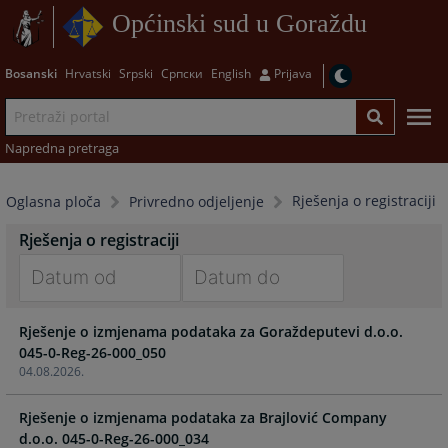
Općinski sud u Goraždu
Bosanski
Hrvatski
Srpski
Српски
English
Prijava
Napredna pretraga
Rješenja o registraciji
Oglasna ploča
Privredno odjeljenje
Rješenja o registraciji
Navigate
Navigate
Rješenje o izmjenama podataka za Goraždeputevi d.o.o.
forward
forward
045-0-Reg-26-000_050
to
to
04.08.2026.
interact
interact
with
with
Rješenje o izmjenama podataka za Brajlović Company
the
the
d.o.o. 045-0-Reg-26-000_034
calendar
calendar