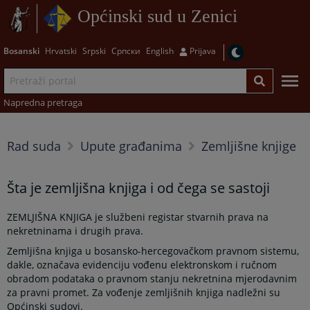
Općinski sud u Zenici
Bosanski
Hrvatski
Srpski
Српски
English
Prijava
Napredna pretraga
Rad suda
Upute građanima
Zemljišne knjige
Šta je zemljišna knjiga i od čega se sastoji
ZEMLJIŠNA KNJIGA je službeni registar stvarnih prava na
nekretninama i drugih prava.
Zemljišna knjiga u bosansko-hercegovačkom pravnom sistemu,
dakle, označava evidenciju vođenu elektronskom i ručnom
obradom podataka o pravnom stanju nekretnina mjerodavnim
za pravni promet. Za vođenje zemljišnih knjiga nadležni su
Općinski sudovi.