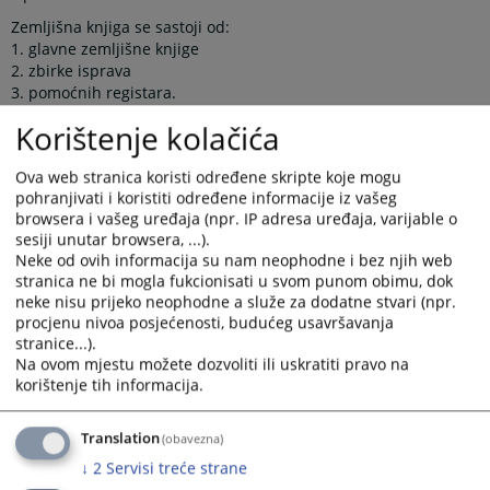
Zemljišna knjiga se sastoji od:
1. glavne zemljišne knjige
2. zbirke isprava
3. pomoćnih registara.
Glavna zemljišna knjiga se sastoji od zemljišnoknjižnih uložaka.
Korištenje kolačića
Glavna zemljišna knjiga se vodi za jednu katastarsku općinu.
Ova web stranica koristi određene skripte koje mogu
Zemljišnoknjižni ured ovog suda vodi evidenciju o sljedećim
pohranjivati i koristiti određene informacije iz vašeg
katastarskim općinama sa područja Općine Zenica: Babino,
browsera i vašeg uređaja (npr. IP adresa uređaja, varijable o
Bilimišće, Briznik, Crkvice, Čajdraš, Doglode, Gornja Zenica,
sesiji unutar browsera, ...).
Gračanica, Gradišće, Janjići, Kamberovići. Klopče, Lokvine,
Neke od ovih informacija su nam neophodne i bez njih web
Mošćanica, Nemila, Orahovica, Podbrežje, Pojske, Putovići,
stranica ne bi mogla fukcionisati u svom punom obimu, dok
Raspotočje, Ričice-Sviće, Seoci, Stranjani, Tetovi, Vraca, Vranduk
neke nisu prijeko neophodne a služe za dodatne stvari (npr.
i Zenica.
procjenu nivoa posjećenosti, budućeg usavršavanja
stranice...).
Na ovom mjestu možete dozvoliti ili uskratiti pravo na
Za jedan zemljišnoknjižni sud vodi se jedinstvena zbirka
korištenje tih informacija.
isprava, koja se sastoji od izvornika, otprava izvornika ili
ovjerenih prijepisa isprava na osnovu kojih je izvršen upis u
zemljišnu knjigu. Zbirka isprava se čuva trajno i odvojeno od
Translation
(obavezna)
glavne knjige.
↓
2
Servisi treće strane