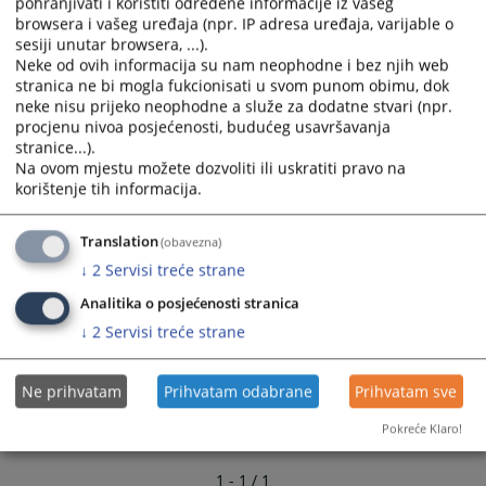
pohranjivati i koristiti određene informacije iz vašeg
06.03.2026.
calendar
calendar
browsera i vašeg uređaja (npr. IP adresa uređaja, varijable o
sesiji unutar browsera, ...).
and
and
Neke od ovih informacija su nam neophodne i bez njih web
select
select
stranica ne bi mogla fukcionisati u svom punom obimu, dok
a
a
neke nisu prijeko neophodne a služe za dodatne stvari (npr.
date.
date.
procjenu nivoa posjećenosti, budućeg usavršavanja
Press
Press
stranice...).
the
the
Na ovom mjestu možete dozvoliti ili uskratiti pravo na
question
question
korištenje tih informacija.
mark
mark
key
key
Translation
(obavezna)
to
to
↓
2
Servisi treće strane
get
get
Analitika o posjećenosti stranica
the
the
keyboard
keyboard
↓
2
Servisi treće strane
shortcuts
shortcuts
for
for
Ne prihvatam
Prihvatam odabrane
Prihvatam sve
changing
changing
dates.
dates.
Pokreće Klaro!
1 - 1 / 1