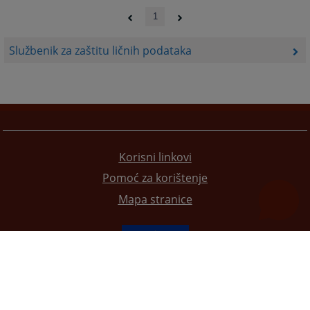
1
Službenik za zaštitu ličnih podataka
Korisni linkovi
Pomoć za korištenje
Mapa stranice
Redizajn web stranice je finansirala Evropska unija. Za njen sadržaj isključivo je odgovorno
Visoko sudsko i tužilačko vijeće BiH i ona ne odražava nužno stavove Evropske unije.