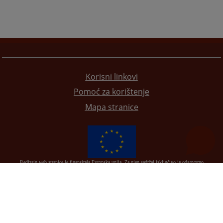
Korisni linkovi
Pomoć za korištenje
Mapa stranice
Redizajn web stranice je finansirala Evropska unija. Za njen sadržaj isključivo je odgovorno
Visoko sudsko i tužilačko vijeće BiH i ona ne odražava nužno stavove Evropske unije.
© 2021
Visoko sudsko i tužilačko vijeće