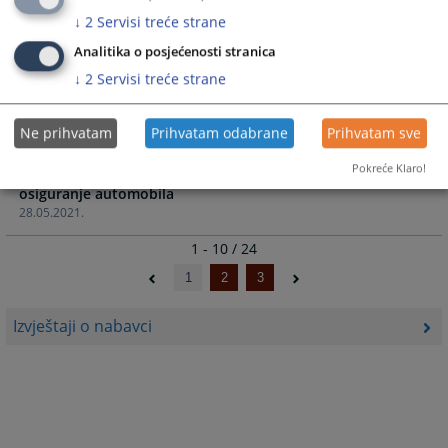
elektroinstalacije
↓
2
Servisi treće strane
10.11.2021.
Analitika o posjećenosti stranica
↓
2
Servisi treće strane
Izvještaj o provedenom postupku javne nabavke - Servis
AV opreme
19.10.2021.
Ne prihvatam
Prihvatam odabrane
Prihvatam sve
Pokreće Klaro!
Izvještaj o provedenom postupku javne nabavke -
osiguranje automobila
28.05.2021.
1 - 10 / 24
1
2
3
Izvještaji o nabavci