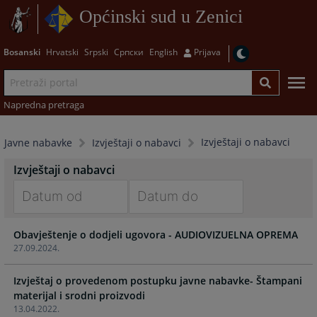
Općinski sud u Zenici
Bosanski
Hrvatski
Srpski
Српски
English
Prijava
Napredna pretraga
Izvještaji o nabavci
Javne nabavke
Izvještaji o nabavci
Izvještaji o nabavci
Navigate
Navigate
Obavještenje o dodjeli ugovora - AUDIOVIZUELNA OPREMA
forward
forward
27.09.2024.
to
to
interact
interact
Izvještaj o provedenom postupku javne nabavke- Štampani
with
with
materijal i srodni proizvodi
the
the
13.04.2022.
calendar
calendar