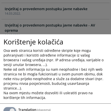
and
and
Izvještaj o provedenom postupku javne nabavke
select
select
14.03.2022.
a
a
date.
date.
Izvještaj o provedenom postupku javne nabavke - AV
Press
Press
oprema
the
the
14.12.2021.
question
question
Korištenje kolačića
mark
mark
Izvještaj o provedenom postupku javne nabavke -
key
key
Ova web stranica koristi određene skripte koje mogu
Kancelarijski materijal
to
to
pohranjivati i koristiti određene informacije iz vašeg
03.12.2021.
get
get
browsera i vašeg uređaja (npr. IP adresa uređaja, varijable o
the
the
sesiji unutar browsera, ...).
Izvještaj o provedenom postupku javne nabavke - sanacija
keyboard
keyboard
Neke od ovih informacija su nam neophodne i bez njih web
fasade zgrade
stranica ne bi mogla fukcionisati u svom punom obimu, dok
shortcuts
shortcuts
24.11.2021.
neke nisu prijeko neophodne a služe za dodatne stvari (npr.
for
for
procjenu nivoa posjećenosti, budućeg usavršavanja
changing
changing
stranice...).
Izvještaj o provedenom postupku javne nabavke -
dates.
dates.
Na ovom mjestu možete dozvoliti ili uskratiti pravo na
osiguranje vozila
korištenje tih informacija.
17.11.2021.
Translation
(obavezna)
Izvještaj o provedenom postupku javne nabavke -