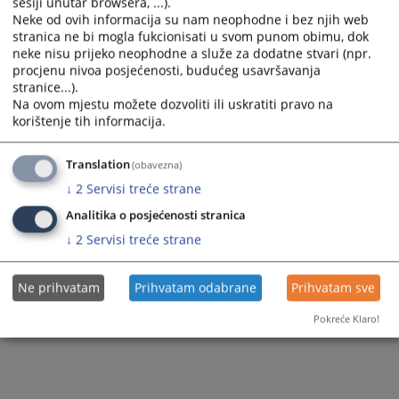
sesiji unutar browsera, ...).
Neke od ovih informacija su nam neophodne i bez njih web
stranica ne bi mogla fukcionisati u svom punom obimu, dok
neke nisu prijeko neophodne a služe za dodatne stvari (npr.
procjenu nivoa posjećenosti, budućeg usavršavanja
stranice...).
Na ovom mjestu možete dozvoliti ili uskratiti pravo na
korištenje tih informacija.
Translation
(obavezna)
↓
2
Servisi treće strane
Analitika o posjećenosti stranica
↓
2
Servisi treće strane
Ne prihvatam
Prihvatam odabrane
Prihvatam sve
Pokreće Klaro!