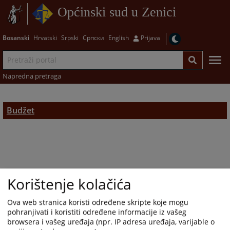
Općinski sud u Zenici
Bosanski
Hrvatski
Srpski
Српски
English
Prijava
Napredna pretraga
Budžet
Korištenje kolačića
Ova web stranica koristi određene skripte koje mogu
pohranjivati i koristiti određene informacije iz vašeg
browsera i vašeg uređaja (npr. IP adresa uređaja, varijable o