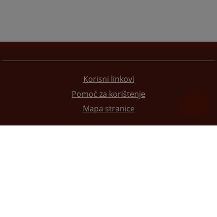
Korisni linkovi
Pomoć za korištenje
Mapa stranice
Redizajn web stranice je finansirala Evropska unija. Za njen sadržaj isključivo je odgovorno
Visoko sudsko i tužilačko vijeće BiH i ona ne odražava nužno stavove Evropske unije.