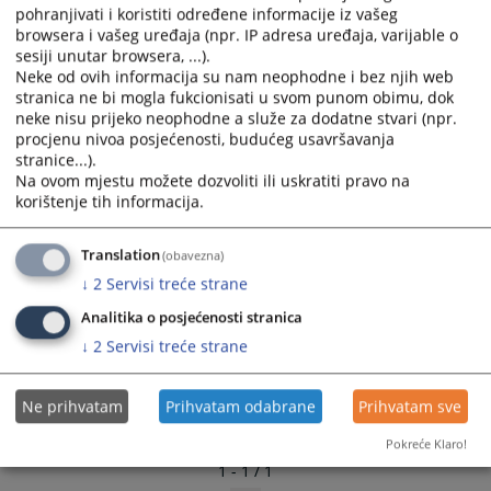
pohranjivati i koristiti određene informacije iz vašeg
and
and
browsera i vašeg uređaja (npr. IP adresa uređaja, varijable o
select
select
sesiji unutar browsera, ...).
a
a
Neke od ovih informacija su nam neophodne i bez njih web
date.
date.
stranica ne bi mogla fukcionisati u svom punom obimu, dok
Press
Press
neke nisu prijeko neophodne a služe za dodatne stvari (npr.
the
the
procjenu nivoa posjećenosti, budućeg usavršavanja
stranice...).
question
question
Na ovom mjestu možete dozvoliti ili uskratiti pravo na
mark
mark
korištenje tih informacija.
key
key
to
to
Translation
(obavezna)
get
get
the
the
↓
2
Servisi treće strane
keyboard
keyboard
Analitika o posjećenosti stranica
shortcuts
shortcuts
↓
2
Servisi treće strane
for
for
changing
changing
dates.
dates.
Ne prihvatam
Prihvatam odabrane
Prihvatam sve
Pokreće Klaro!
1 - 1 / 1