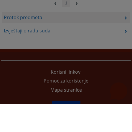
1
Protok predmeta
Izvještaji o radu suda
Korisni linkovi
Pomoć za korištenje
Mapa stranice
Redizajn web stranice je finansirala Evropska unija. Za njen sadržaj isključivo je odgovorno
Visoko sudsko i tužilačko vijeće BiH i ona ne odražava nužno stavove Evropske unije.