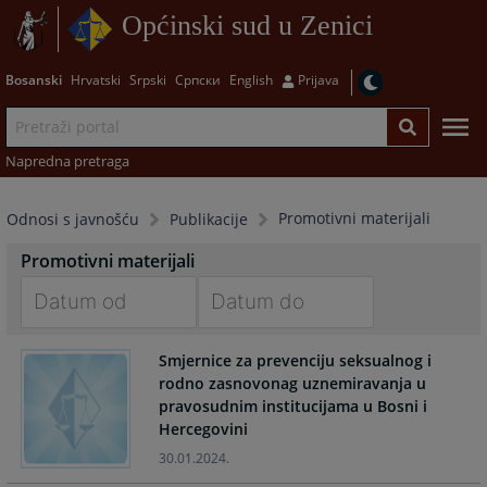
Općinski sud u Zenici
Bosanski
Hrvatski
Srpski
Српски
English
Prijava
Napredna pretraga
Promotivni materijali
Odnosi s javnošću
Publikacije
Promotivni materijali
Navigate
Navigate
Smjernice za prevenciju seksualnog i
forward
forward
rodno zasnovonag uznemiravanja u
to
to
pravosudnim institucijama u Bosni i
interact
interact
Hercegovini
with
with
the
the
30.01.2024.
calendar
calendar