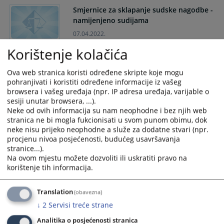
and
and
Smjernice za sklapanje sudske nagodbe -
select
select
namijenjeno sudijama
a
a
07.04.2022.
date.
date.
Korištenje kolačića
Press
Press
KOMPILACIJA MATERIJALA
the
the
Reorganizacija poslovnih procesa u
Ova web stranica koristi određene skripte koje mogu
question
question
sudovima
pohranjivati i koristiti određene informacije iz vašeg
mark
mark
browsera i vašeg uređaja (npr. IP adresa uređaja, varijable o
04.04.2022.
key
key
sesiji unutar browsera, ...).
to
to
Neke od ovih informacija su nam neophodne i bez njih web
Smjernice za sklapanje sudske nagodbe -
get
get
stranica ne bi mogla fukcionisati u svom punom obimu, dok
Namijenjeno strankama u sudskim
the
the
neke nisu prijeko neophodne a služe za dodatne stvari (npr.
postupcima
procjenu nivoa posjećenosti, budućeg usavršavanja
keyboard
keyboard
stranice...).
shortcuts
shortcuts
16.02.2022.
Na ovom mjestu možete dozvoliti ili uskratiti pravo na
for
for
korištenje tih informacija.
changing
changing
Priručnik za korištenje mobilne aplikacije
dates.
dates.
za sudske izvršioce
Translation
(obavezna)
15.02.2022.
↓
2
Servisi treće strane
Analitika o posjećenosti stranica
Vodič za pristup informacijama