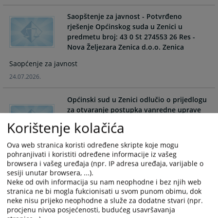
and
and
Saopštenje za javnost - Potvrđeno
select
select
rješenje Općinskog suda u Zenici u
a
a
predmetu broj: 43 0 St 274553 26 Res -
date.
date.
Nova Željezara Zenica d.o.o. Zenica
Press
Press
the
the
Saopćenje za javnost
question
question
24.07.2026.
mark
mark
key
key
Općinski sud u Zenici odlučio o prijedlogu
to
to
za otvaranje postupka vanredne uprave
get
get
nad pravnim licem privredno društvo
Korištenje kolačića
the
the
Nova Željezara Zenica d.o.o. Zenica u
keyboard
keyboard
predmetu broj: 43 0 St 274553 26 Res
Ova web stranica koristi određene skripte koje mogu
shortcuts
shortcuts
pohranjivati i koristiti određene informacije iz vašeg
Rješenje
for
for
browsera i vašeg uređaja (npr. IP adresa uređaja, varijable o
changing
changing
15.07.2026.
sesiji unutar browsera, ...).
dates.
dates.
Neke od ovih informacija su nam neophodne i bez njih web
stranica ne bi mogla fukcionisati u svom punom obimu, dok
Općinski sud u Zenici donio rješenje o
neke nisu prijeko neophodne a služe za dodatne stvari (npr.
izmjeni rješenja o privremenoj mjeri u
procjenu nivoa posjećenosti, budućeg usavršavanja
predmetu: 43 0 St 274553 26 Res