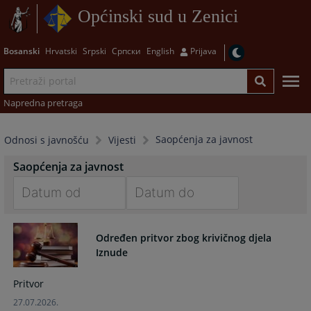
Općinski sud u Zenici
Bosanski
Hrvatski
Srpski
Српски
English
Prijava
Napredna pretraga
Saopćenja za javnost
Odnosi s javnošću
Vijesti
Saopćenja za javnost
Navigate
Navigate
forward
forward
Određen pritvor zbog krivičnog djela
to
to
Iznude
interact
interact
with
with
Pritvor
the
the
27.07.2026.
calendar
calendar