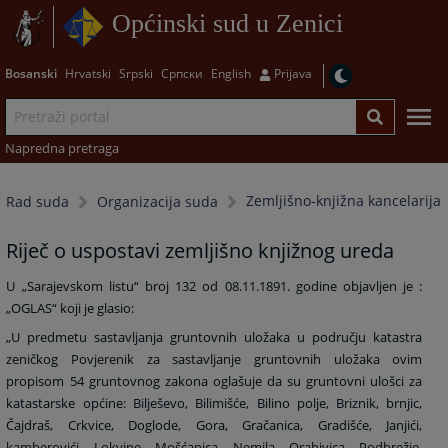
Općinski sud u Zenici
Bosanski
Hrvatski
Srpski
Српски
English
Prijava
Napredna pretraga
Zemljišno-knjižna kancelarija
Rad suda
Organizacija suda
Riječ o uspostavi zemljišno knjižnog ureda
U „Sarajevskom listu“ broj 132 od 08.11.1891. godine objavljen je :
„OGLAS“ koji je glasio:
„U predmetu sastavljanja gruntovnih uložaka u području katastra
zeničkog Povjerenik za sastavljanje gruntovnih uložaka ovim
propisom 54 gruntovnog zakona oglašuje da su gruntovni ulošci za
katastarske općine: Bilješevo, Bilimišće, Bilino polje, Briznik, brnjic,
Čajdraš, Crkvice, Doglode, Gora, Gračanica, Gradišće, Janjići,
kamberovići, Lokvine, Mošćanica, Nemila, Orahivica, Podbrežje,