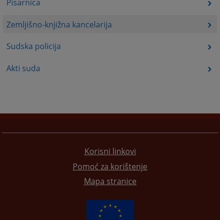
Pisarnica
Zemljišno-knjižna kancelarija
Sudska policija
Akti suda
Korisni linkovi
Pomoć za korištenje
Mapa stranice