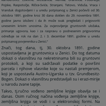
Pojske, Raspotočje, Ričice-Sviće, Stranjani, Tetovo, Viduša, Vraca i
Vranduk dogotovljeni i u uredu potpisanog u Zenici počevši od 30.
oktobra 1891. godine kroz 30 dana doklen do 29. novembra 1891.
godine javno izloženi i da ih može svak pregledati i prigovoriti
unesenim krivim unosima. Za ovjerovljenje gruntovnih uložaka,
primanje ugovora, kao i za raspravu o podnesenim prigovorima
određuje se rok na dan 2. i 3. decembar 1891. godine u uredu
potpisanog povjerenika u Zenici.“
Znači, tog dana, tj, 30. oktobra 1891. godine
uspostavljena je gruntovnica u Zenici. Do tog datuma
dokazi o vlasništvu na nekretninama bili su gruntovni
protokoli, a koji su sadržavali podatke o površini
parcela i njihove vlasnike koje su nastali premjerom,
koji je uspostavila Austro-Ugarska u tzv. Grundbesitz-
Bogen. Dokazi o vlasništvu predstavljali su i erazi-mirije
u narodu zvane tapije.
Takvo, tj.ručno vođeno zemljišne knjige obavlja se i
danas. Osim ručnog načina vođenja zemljišne knjige,
zemljišna knjiga se vodi i u elektronskoj formi. Na