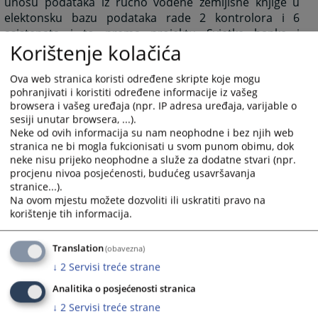
unosu podataka iz ručno vođene zemljišne knjige u
elektonsku bazu podataka rade 2 kontrolora i 6
asistenata i to prema projektu Svjetke banke i
Korištenje kolačića
Ministarstva pravde Federacije Bosne i Hercegovine.
Po
unosu svih podataka u elektronsku bazu podataka
Ova web stranica koristi određene skripte koje mogu
ručno vođene zemljišne knjige biće arhivirane.
pohranjivati i koristiti određene informacije iz vašeg
U aprilu 2007. godine uz saradnju sa Ministarstvom za
browsera i vašeg uređaja (npr. IP adresa uređaja, varijable o
obrazovanje, nauku i sport, a putem Muzeja grada
sesiji unutar browsera, ...).
zenica je započeo proces sistematskog sređivanja
Neke od ovih informacija su nam neophodne i bez njih web
sudske arhive za period od 1891-1945 godine. Taj
stranica ne bi mogla fukcionisati u svom punom obimu, dok
neke nisu prijeko neophodne a služe za dodatne stvari (npr.
obiman proces koji je povjeren zemljišnoknjižnim
procjenu nivoa posjećenosti, budućeg usavršavanja
referentima završen je 05.05.2007. godine. Tom
stranice...).
prilikom je ustanovljeno da dio arhivske građe
Na ovom mjestu možete dozvoliti ili uskratiti pravo na
predstavlja muzejsku arhivsku građu u vidu određenih
korištenje tih informacija.
Zbornika zakona period 1885-1914, Komentar
Otomanskog gruntovnog zakona od 7. Ramazana 1274.
Translation
(obavezna)
godine po Hidžri tj.1896 po Gregorijanskom kalendaru
↓
2
Servisi treće strane
kojeg je napisao Turk zade Hadži Mehmed Zaijauddin u
Istambulu, te rsznih dopisa na njemačkom i
Analitika o posjećenosti stranica
mađarskom jeziku, dokumenata na arapskom jeziku
↓
2
Servisi treće strane