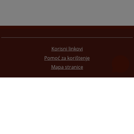
Korisni linkovi
Pomoć za korištenje
Mapa stranice
Redizajn web stranice je finansirala Evropska unija. Za njen sadržaj isključivo je odgovorno
Visoko sudsko i tužilačko vijeće BiH i ona ne odražava nužno stavove Evropske unije.