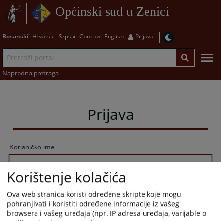
Općinski sud u Zenici
Bosanski
Hrvatski
Srpski
Српски
English
Prijava
Napredna pretraga
Prijava
Korisničko ime
Korištenje kolačića
Lozinka
Ova web stranica koristi određene skripte koje mogu
pohranjivati i koristiti određene informacije iz vašeg
browsera i vašeg uređaja (npr. IP adresa uređaja, varijable o