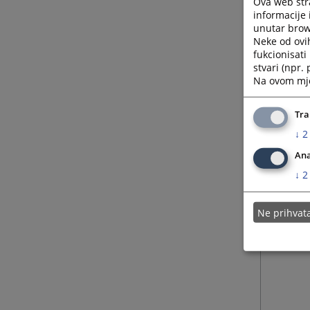
Ova web stra
informacije 
unutar brows
13.08.
Neke od ovi
fukcionisat
stvari (npr.
09.08.
Na ovom mjes
11.01.
Tra
↓
2
Ana
↓
2
Ne prihva