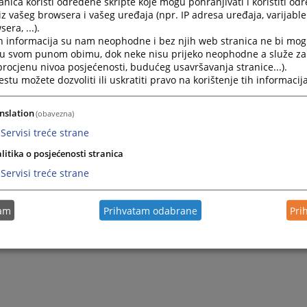
nica koristi određene skripte koje mogu pohranjivati i koristiti od
iz vašeg browsera i vašeg uređaja (npr. IP adresa uređaja, varijable 
era, ...).
2024.
Aida Cerić-Zećo/Biografija
h informacija su nam neophodne i bez njih web stranica ne bi mog
i u svom punom obimu, dok neke nisu prijeko neophodne a služe z
 procjenu nivoa posjećenosti, budućeg usavršavanja stranice...).
2024.
Melisa Siliftarević/Biografija
tu možete dozvoliti ili uskratiti pravo na korištenje tih informacija
2022.
Emir Bihorac /Biografija
nslation
(obavezna)
Servisi treće strane
litika o posjećenosti stranica
Servisi treće strane
tam
Prihvatam odabrane
Pri