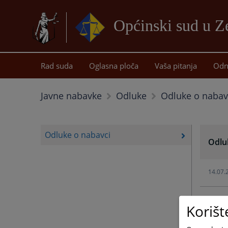
Općinski sud u Z
Rad suda
Oglasna ploča
Vaša pitanja
Odn
Odluke o nabav
Javne nabavke
Odluke
Odluke o nabavci
Odlu
14.07.
03.07.
Korišt
12.06.