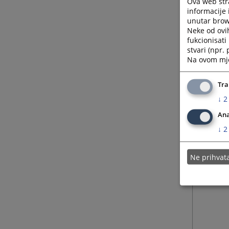
Ova web stra
informacije 
unutar brows
22.05.
Neke od ovi
fukcionisat
stvari (npr.
20.05.
Na ovom mjes
14.05.
Tra
↓
2
Ana
↓
2
Ne prihva