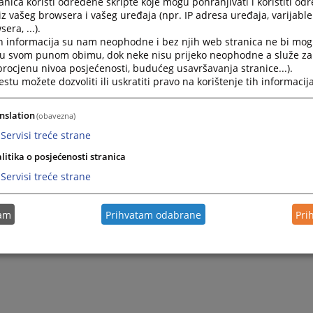
nica koristi određene skripte koje mogu pohranjivati i koristiti od
iz vašeg browsera i vašeg uređaja (npr. IP adresa uređaja, varijable 
era, ...).
2026.
Odluka o prihvatanju ponude - Nabavka telefonskih uslu
h informacija su nam neophodne i bez njih web stranica ne bi mog
i u svom punom obimu, dok neke nisu prijeko neophodne a služe z
 procjenu nivoa posjećenosti, budućeg usavršavanja stranice...).
2026.
Odluka o pokretanju postupka javne nabavke - Električna
tu možete dozvoliti ili uskratiti pravo na korištenje tih informacija
2026.
Odluka o izboru najpovoljnijeg ponuđača- Štampani mater
nslation
(obavezna)
Servisi treće strane
litika o posjećenosti stranica
Servisi treće strane
tam
Prihvatam odabrane
Pri