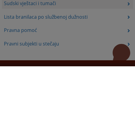
Sudski vještaci i tumači
Lista branilaca po službenoj dužnosti
Pravna pomoć
Pravni subjekti u stečaju
Korisni linkovi
Pomoć za korištenje
Mapa stranice