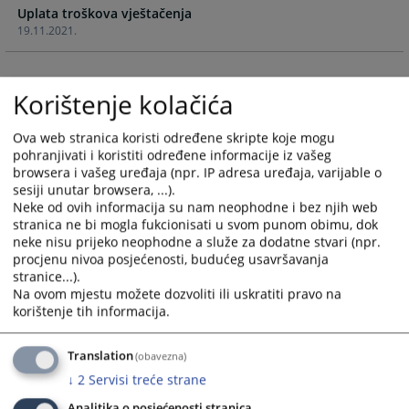
Uplata troškova vještačenja
and
and
19.11.2021.
select
select
a
a
date.
date.
Press
Press
Korištenje kolačića
the
the
question
question
Ova web stranica koristi određene skripte koje mogu
pohranjivati i koristiti određene informacije iz vašeg
mark
mark
browsera i vašeg uređaja (npr. IP adresa uređaja, varijable o
key
key
sesiji unutar browsera, ...).
to
to
Neke od ovih informacija su nam neophodne i bez njih web
get
get
stranica ne bi mogla fukcionisati u svom punom obimu, dok
the
the
neke nisu prijeko neophodne a služe za dodatne stvari (npr.
keyboard
keyboard
procjenu nivoa posjećenosti, budućeg usavršavanja
shortcuts
shortcuts
stranice...).
Na ovom mjestu možete dozvoliti ili uskratiti pravo na
for
for
korištenje tih informacija.
changing
changing
dates.
dates.
Translation
(obavezna)
↓
2
Servisi treće strane
Analitika o posjećenosti stranica