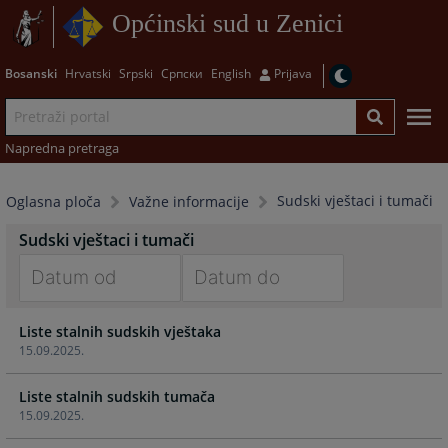
Općinski sud u Zenici
Bosanski
Hrvatski
Srpski
Српски
English
Prijava
Napredna pretraga
Sudski vještaci i tumači
Oglasna ploča
Važne informacije
Sudski vještaci i tumači
Navigate
Navigate
Liste stalnih sudskih vještaka
forward
forward
15.09.2025.
to
to
interact
interact
Liste stalnih sudskih tumača
with
with
15.09.2025.
the
the
calendar
calendar