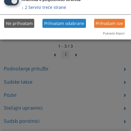
↓
2
Servisi treće strane
Ne prihvatam
Prihvatam odabrane
Prihvatam sve
Pokreće Klaro!
1 - 3 / 3
1
Podnošenje pritužbi
Sudske takse
Pozivi
Stečajni upravnici
Sudski porotnici