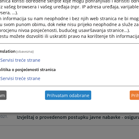
nica koristi određene skripte koje mogu pohranjivati i koristiti od
iz vašeg browsera i vašeg uređaja (npr. IP adresa uređaja, varijable 
era, ...).
2021.
Izvještaj o provedenom postupku javne nabavke - AV op
h informacija su nam neophodne i bez njih web stranica ne bi mog
i u svom punom obimu, dok neke nisu prijeko neophodne a služe z
 procjenu nivoa posjećenosti, budućeg usavršavanja stranice...).
2021.
Izvještaj o provedenom postupku javne nabavke - Kancelar
tu možete dozvoliti ili uskratiti pravo na korištenje tih informacija
2021.
Izvještaj o provedenom postupku javne nabavke - sanacij
nslation
(obavezna)
Servisi treće strane
2021.
Izvještaj o provedenom postupku javne nabavke - osigura
litika o posjećenosti stranica
Servisi treće strane
2021.
Izvještaj o provedenom postupku javne nabavke - elektro
tam
Prihvatam odabrane
Pri
2021.
Izvještaj o provedenom postupku javne nabavke - Servi
2021.
Izvještaj o provedenom postupku javne nabavke - osigur