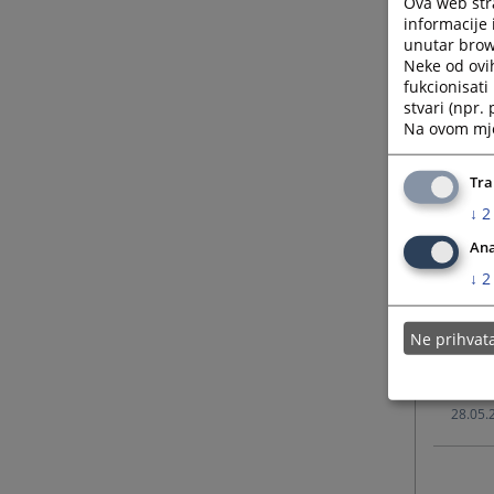
Ova web stra
informacije 
unutar brows
14.12.
Neke od ovi
fukcionisat
stvari (npr.
03.12.
Na ovom mjes
24.11.
Tra
↓
2
17.11.
Ana
↓
2
10.11.
Ne prihva
19.10.
28.05.