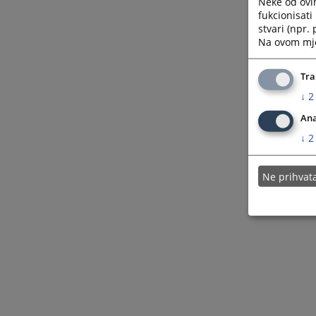
Neke od ovi
fukcionisat
stvari (npr.
Na ovom mjes
Tra
↓
2
Ana
↓
2
Ne prihva