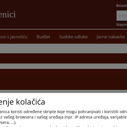
Bosan
enici
Idi
na
Napre
sadržaj
osi s javnošću
Budžet
Sudske odluke
Javne nabavke
enje kolačića
nica koristi određene skripte koje mogu pohranjivati i koristiti od
iz vašeg browsera i vašeg uređaja (npr. IP adresa uređaja, varijable 
era, ...).