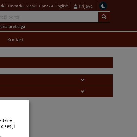
ski
Hrvatski
Srpski
Српски
English
Prijava
dna pretraga
Kontakt
ređene
o sesiji