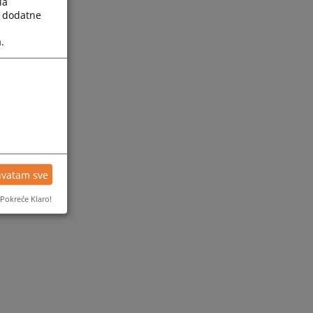
la
a dodatne
.
hvatam sve
Pokreće Klaro!