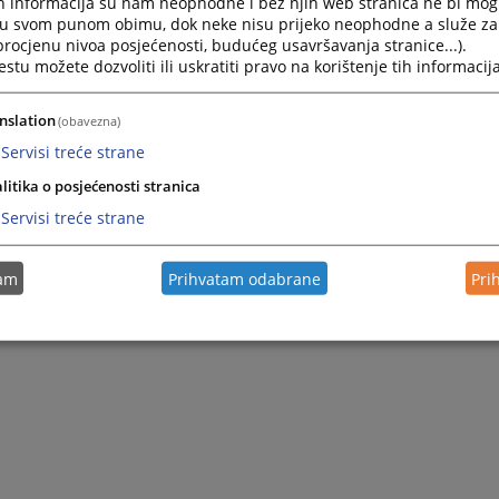
h informacija su nam neophodne i bez njih web stranica ne bi mog
i u svom punom obimu, dok neke nisu prijeko neophodne a služe z
 procjenu nivoa posjećenosti, budućeg usavršavanja stranice...).
tu možete dozvoliti ili uskratiti pravo na korištenje tih informacija
nslation
(obavezna)
Servisi treće strane
litika o posjećenosti stranica
Servisi treće strane
tam
Prihvatam odabrane
Pri