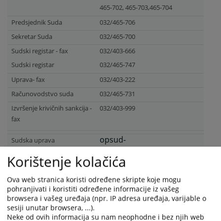
465-702,
465-703,465-704
Predsjednik Suda
032/465-706
Sekretar Suda
032/465-700
Sudski registar - fax
032/403-666
Sudski registar
032/465-747
Uprava- fax
032/403-222
Računovodstvo suda
032/465-731
Izvršenje krivičnih sankcija -
032/403-999
fax
opsud-
Sudska uprava
zenica@pravosudje.ba
Korištenje kolačića
Sudski registar
lejla.telalovic@pravosudje.ba
Ova web stranica koristi određene skripte koje mogu
23832
PREGLEDA
pohranjivati i koristiti određene informacije iz vašeg
browsera i vašeg uređaja (npr. IP adresa uređaja, varijable o
sesiji unutar browsera, ...).
Neke od ovih informacija su nam neophodne i bez njih web