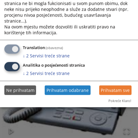
stranica ne bi mogla fukcionisati u svom punom obimu, dok
neke nisu prijeko neophodne a služe za dodatne stvari (npr.
procjenu nivoa posjećenosti, budućeg usavršavanja
stranice...).
Na ovom mjestu možete dozvoliti ili uskratiti pravo na
korištenje tih informacija.
Translation
(obavezna)
↓
2
Servisi treće strane
Analitika o posjećenosti stranica
↓
2
Servisi treće strane
Ne prihvatam
Prihvatam odabrane
Prihvatam sve
Pokreće Klaro!