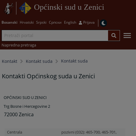
Općinski sud u Zenici
Bosanski
Hrvatski
Srpski
Српски
English
Prijava
Napredna pretraga
Kontakt suda
Kontakt
Kontakt suda
Kontakti Općinskog suda u Zenici
OPĆINSKI SUD U ZENICI
Trg Bosne i Hercegovine 2
72000 Zenica
Centrala
pozivni (032): 465-700, 465-701,