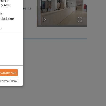
ređene
o sesiji
trankama, vrši se na
la
a dodatne
.
hvatam sve
Pokreće Klaro!