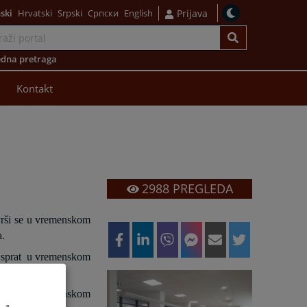
ski
Hrvatski
Srpski
Српски
English
Prijava
dna pretraga
Kontakt
2988
PREGLEDA
vrši se u vremenskom
a.
 sprat
u vremenskom
 zgrade u vremenskom