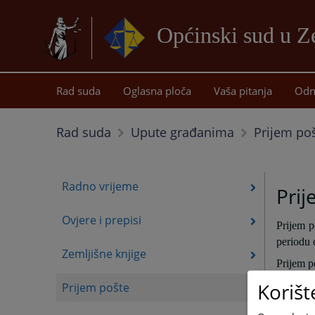
Općinski sud u Z
Rad suda
Oglasna ploča
Vaša pitanja
Odn
Prijem po
Rad suda
Upute građanima
Radno vrijeme
Prij
Ovjere i prepisi
Prijem p
periodu 
Zemljišne knjige
Prijem po
periodu 
Korišt
Prijem pošte
Prijem p