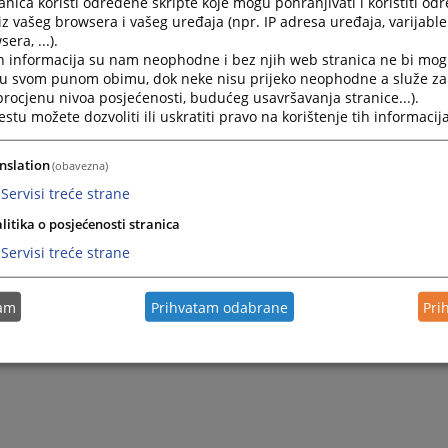
nica koristi određene skripte koje mogu pohranjivati i koristiti od
od 08,00 h- 14,00 h.
iz vašeg browsera i vašeg uređaja (npr. IP adresa uređaja, varijable 
 pismena koja se vraćaju u sud, a za koja je ostavljena obavijest s
era, ...).
Informacija suda u vremenskom
periodu od 10,00 h - 14,00 h.
h informacija su nam neophodne i bez njih web stranica ne bi mog
i u svom punom obimu, dok neke nisu prijeko neophodne a služe z
 procjenu nivoa posjećenosti, budućeg usavršavanja stranice...).
tu možete dozvoliti ili uskratiti pravo na korištenje tih informacija
nslation
(obavezna)
Servisi treće strane
litika o posjećenosti stranica
Servisi treće strane
tam
Prihvatam odabrane
Pri