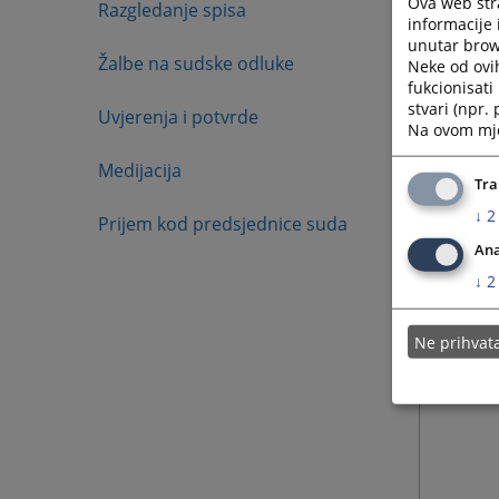
Ova web stra
periodu 
Razgledanje spisa
informacije 
Uručenje
unutar brows
Žalbe na sudske odluke
šalteru 
Neke od ovi
fukcionisat
stvari (npr.
Uvjerenja i potvrde
Na ovom mjes
Medijacija
Tra
↓
2
Prijem kod predsjednice suda
Ana
↓
2
Ne prihva