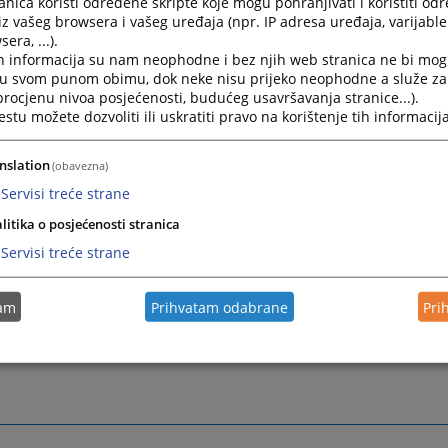
nica koristi određene skripte koje mogu pohranjivati i koristiti od
iz vašeg browsera i vašeg uređaja (npr. IP adresa uređaja, varijable 
era, ...).
h informacija su nam neophodne i bez njih web stranica ne bi mog
i u svom punom obimu, dok neke nisu prijeko neophodne a služe z
 procjenu nivoa posjećenosti, budućeg usavršavanja stranice...).
tu možete dozvoliti ili uskratiti pravo na korištenje tih informacija
nslation
(obavezna)
Servisi treće strane
litika o posjećenosti stranica
Servisi treće strane
tam
Prihvatam odabrane
Pri