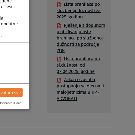
ređene
Lista branilaca po
o sesiji
službenoj dužnosti za
2025. godinu
la
a dodatne
Rješenje s dopunom
o utrđivanju liste
.
branilaca po službenoj
dužnosti za područje
ZDK
Lista branilaca po
sl.dužnosti od
07.04.2025. godine
Zakon o zaštiti i
postupanju sa djecom i
maloljetnicima u KP -
hvatam sve
ADVOKATI
Pokreće Klaro!