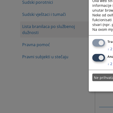
Ova web stra
Sudski porotnici
informacije 
unutar brows
Sudski vještaci i tumači
Neke od ovi
fukcionisat
stvari (npr.
Lista branilaca po službenoj
Na ovom mjes
dužnosti
Tra
Pravna pomoć
↓
2
Pravni subjekti u stečaju
Ana
↓
2
Ne prihva