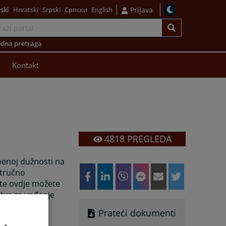
ski
Hrvatski
Srpski
Српски
English
Prijava
dna pretraga
Kontakt
4818
PREGLEDA
žbenoj dužnosti na
stručno
ste ovdje možete
jstva za vođenje
a prema
Prateći dokumenti