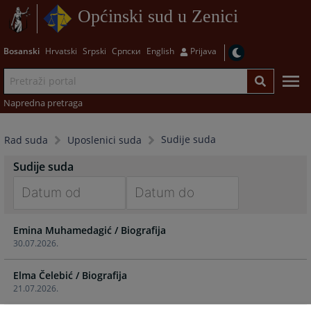
Općinski sud u Zenici
Bosanski
Hrvatski
Srpski
Српски
English
Prijava
Napredna pretraga
Sudije suda
Rad suda
Uposlenici suda
Sudije suda
Navigate
Navigate
Emina Muhamedagić / Biografija
forward
forward
30.07.2026.
to
to
interact
interact
Elma Čelebić / Biografija
with
with
21.07.2026.
the
the
calendar
calendar