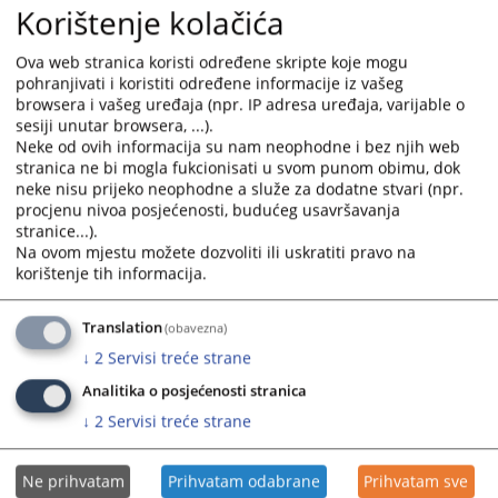
Korištenje kolačića
Dženita Sivac / Biografija
and
and
12.05.2026.
select
select
Ova web stranica koristi određene skripte koje mogu
a
a
pohranjivati i koristiti određene informacije iz vašeg
Pamela Nikić- Kulenović/ Biografija
date.
date.
browsera i vašeg uređaja (npr. IP adresa uređaja, varijable o
08.05.2026.
Press
Press
sesiji unutar browsera, ...).
the
the
Neke od ovih informacija su nam neophodne i bez njih web
Nada Stevanović / Biografija
question
question
stranica ne bi mogla fukcionisati u svom punom obimu, dok
08.05.2026.
mark
mark
neke nisu prijeko neophodne a služe za dodatne stvari (npr.
procjenu nivoa posjećenosti, budućeg usavršavanja
key
key
stranice...).
Amer Krđalić / Biografija
to
to
Na ovom mjestu možete dozvoliti ili uskratiti pravo na
07.05.2026.
get
get
korištenje tih informacija.
the
the
keyboard
keyboard
Translation
(obavezna)
shortcuts
shortcuts
↓
2
Servisi treće strane
for
for
changing
changing
Analitika o posjećenosti stranica
dates.
dates.
↓
2
Servisi treće strane
Ne prihvatam
Prihvatam odabrane
Prihvatam sve