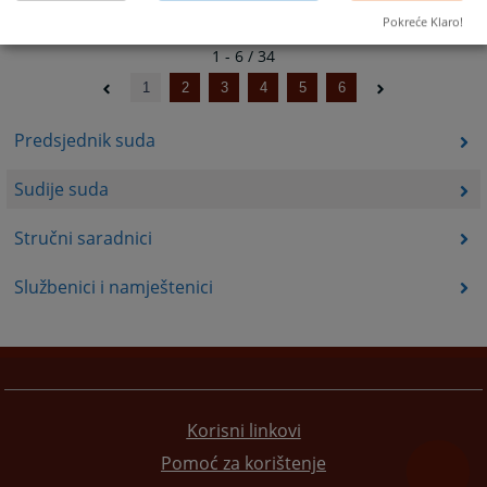
Pokreće Klaro!
1 - 6 / 34
1
2
3
4
5
6
Predsjednik suda
Sudije suda
Stručni saradnici
Službenici i namještenici
Korisni linkovi
Pomoć za korištenje