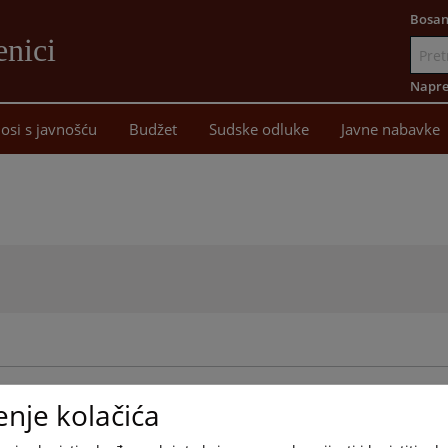
Bosan
enici
Idi
na
Napre
sadržaj
osi s javnošću
Budžet
Sudske odluke
Javne nabavke
enje kolačića