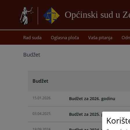
Općinski sud u Z
Rad suda
Oglasna ploča
Vaša pitanja
Odn
Budžet
Budžet
15.01.2026.
Budžet za 2026. godinu
03.04.2025.
Budžet za 2025. godinu
Korišt
19.09.2024.
Budžet za 2024. godinu