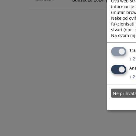
Ova web stra
informacije 
unutar brows
Neke od ovi
fukcionisat
stvari (npr.
Na ovom mjes
Tra
↓
2
Ana
↓
2
Ne prihva