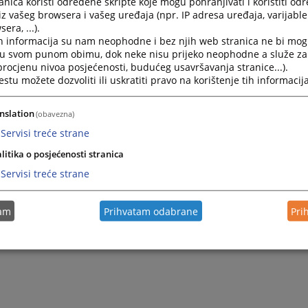
nica koristi određene skripte koje mogu pohranjivati i koristiti od
iz vašeg browsera i vašeg uređaja (npr. IP adresa uređaja, varijable 
era, ...).
h informacija su nam neophodne i bez njih web stranica ne bi mog
i u svom punom obimu, dok neke nisu prijeko neophodne a služe z
 procjenu nivoa posjećenosti, budućeg usavršavanja stranice...).
tu možete dozvoliti ili uskratiti pravo na korištenje tih informacija
nslation
(obavezna)
Servisi treće strane
litika o posjećenosti stranica
Servisi treće strane
tam
Prihvatam odabrane
Pri