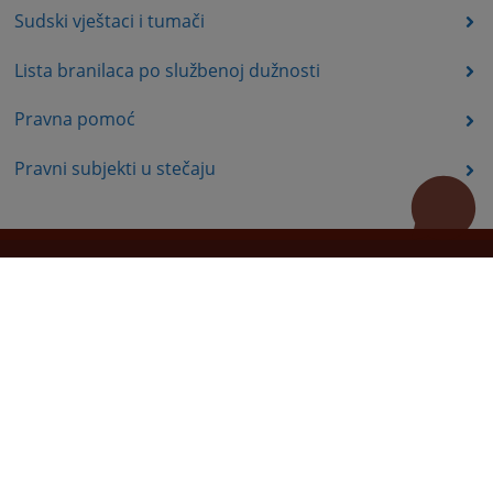
Sudski vještaci i tumači
Lista branilaca po službenoj dužnosti
Pravna pomoć
Pravni subjekti u stečaju
Korisni linkovi
Pomoć za korištenje
Mapa stranice