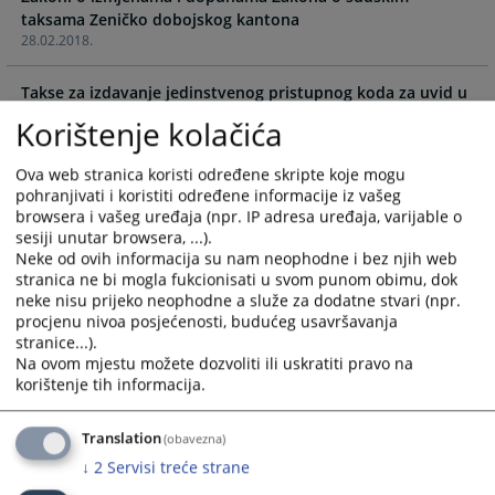
and
and
taksama Zeničko dobojskog kantona
28.02.2018.
select
select
a
a
date.
date.
Takse za izdavanje jedinstvenog pristupnog koda za uvid u
predmete (JPK)
Press
Press
Korištenje kolačića
13.01.2014.
the
the
question
question
Ova web stranica koristi određene skripte koje mogu
Osnovni tekst Zakona o sudskim taksama Ze-do kantona i
mark
mark
pohranjivati i koristiti određene informacije iz vašeg
upute za uplatu sudske takse
key
key
browsera i vašeg uređaja (npr. IP adresa uređaja, varijable o
22.09.2009.
to
to
sesiji unutar browsera, ...).
Neke od ovih informacija su nam neophodne i bez njih web
get
get
stranica ne bi mogla fukcionisati u svom punom obimu, dok
the
the
neke nisu prijeko neophodne a služe za dodatne stvari (npr.
keyboard
keyboard
procjenu nivoa posjećenosti, budućeg usavršavanja
shortcuts
shortcuts
stranice...).
for
for
Na ovom mjestu možete dozvoliti ili uskratiti pravo na
changing
changing
korištenje tih informacija.
dates.
dates.
Translation
(obavezna)
↓
2
Servisi treće strane