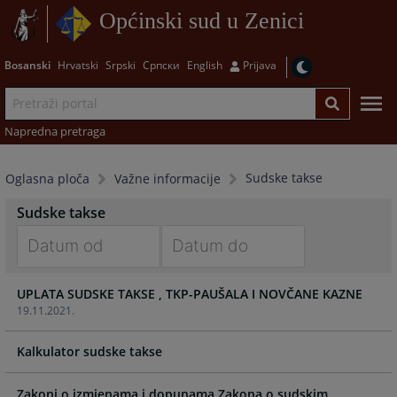
Općinski sud u Zenici
Bosanski
Hrvatski
Srpski
Српски
English
Prijava
Napredna pretraga
Sudske takse
Oglasna ploča
Važne informacije
Sudske takse
Navigate
Navigate
UPLATA SUDSKE TAKSE , TKP-PAUŠALA I NOVČANE KAZNE
forward
forward
19.11.2021.
to
to
interact
interact
Kalkulator sudske takse
with
with
the
the
calendar
calendar
Zakoni o izmjenama i dopunama Zakona o sudskim