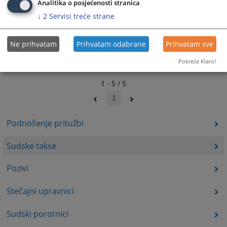
Analitika o posjećenosti stranica
↓
2
Servisi treće strane
Ne prihvatam
Prihvatam odabrane
Prihvatam sve
Pokreće Klaro!
1 - 5 / 5
1
Podnošenje pritužbi
Sudske takse
Pozivi
Stečajni upravnici
Sudski porotnici