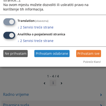
stranice...).
Na ovom mjestu možete dozvoliti ili uskratiti pravo na
korištenje tih informacija.
Translation
(obavezna)
↓
2
Servisi treće strane
Analitika o posjećenosti stranica
↓
2
Servisi treće strane
Ne prihvatam
Prihvatam odabrane
Prihvatam sve
Pokreće Klaro!
1 - 4 / 4
1
Radno vrijeme
Pisarnica suda