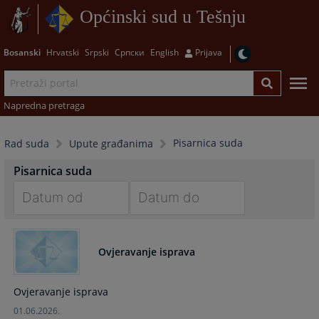
Općinski sud u Tešnju
Bosanski
Hrvatski
Srpski
Српски
English
Prijava
Napredna pretraga
Pisarnica suda
Rad suda
Upute građanima
Pisarnica suda
Navigate
Navigate
forward
forward
Ovjeravanje isprava
to
to
interact
interact
with
with
Ovjeravanje isprava
the
the
01.06.2026.
calendar
calendar