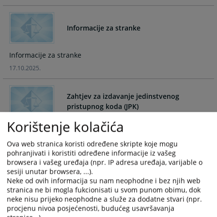
and
and
select
select
Informacije za stranke
a
a
date.
date.
Press
Press
Informacije za stranke
the
the
17.10.2025.
question
question
mark
mark
key
key
Zahtjev za izdavanje jedinstvenog
to
to
pristupnog koda (JPK)
get
get
Korištenje kolačića
the
the
Zahtjev za izdavanje jedinstvenog pristupnog koda (JPK)
keyboard
keyboard
17.10.2025.
Ova web stranica koristi određene skripte koje mogu
shortcuts
shortcuts
pohranjivati i koristiti određene informacije iz vašeg
for
for
browsera i vašeg uređaja (npr. IP adresa uređaja, varijable o
changing
changing
sesiji unutar browsera, ...).
Obrasci (zahtjevi, uvjerenja i potvrde)
dates.
dates.
Neke od ovih informacija su nam neophodne i bez njih web
stranica ne bi mogla fukcionisati u svom punom obimu, dok
neke nisu prijeko neophodne a služe za dodatne stvari (npr.
Obrasci
procjenu nivoa posjećenosti, budućeg usavršavanja
16.10.2025.