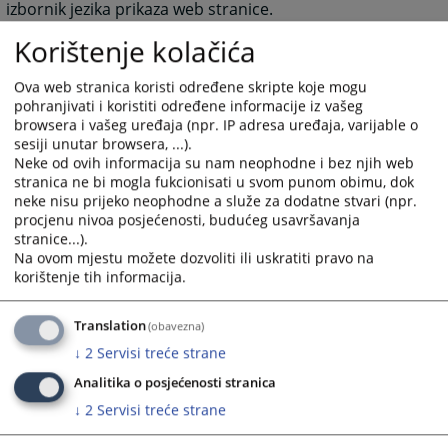
izbornik jezika prikaza web stranice.
- Prvu razinu navigacije predstavlja glavni izbornik koji
Korištenje kolačića
je vodoravno postavljen ispod zaglavlja stranice i sive
je boje. Sastoji se od 6 MODULA:
Ova web stranica koristi određene skripte koje mogu
pohranjivati i koristiti određene informacije iz vašeg
Naslovnica, Rad suda, Oglasna ploča, Vaša pitanja,
browsera i vašeg uređaja (npr. IP adresa uređaja, varijable o
Odnosi s javnošću, Kontakt.
sesiji unutar browsera, ...).
Svaki od MODULA predstavlja određenu oblast rada
Neke od ovih informacija su nam neophodne i bez njih web
pravosudne institucije.
stranica ne bi mogla fukcionisati u svom punom obimu, dok
neke nisu prijeko neophodne a služe za dodatne stvari (npr.
- Nakon izbora jednog od MODULA, prelazite na drugu
procjenu nivoa posjećenosti, budućeg usavršavanja
razinu navigacije, koja je vodoravno postavljena ispod
stranice...).
Glavnog izbornika i crvene je boje. Pomoću ovog
Na ovom mjestu možete dozvoliti ili uskratiti pravo na
izbornika birate KATEGORIJU Vašeg interesovanja
korištenje tih informacija.
unutar svakog MODULA.
- Treču razinu navigacije predstavlja vertikalni izbornik,
Translation
(obavezna)
koji se nalazi ispod izbornika KATEGORIJA, na desnoj
↓
2
Servisi treće strane
strani u odnosu na dio predviđen za sadržaj. Na ovom
Analitika o posjećenosti stranica
izborniku birate PODKATEGORIJU, odnosno konkretan
↓
2
Servisi treće strane
sadržaj koji vas interesuje.
- Posljednji dio predstavlja sadržajni dio izabrane