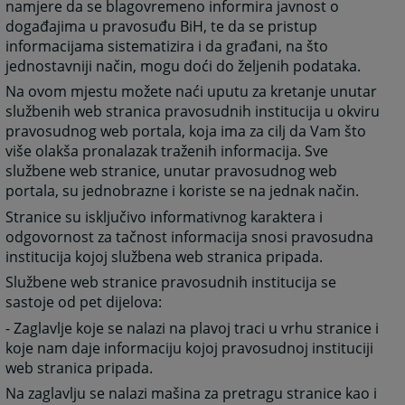
namjere da se blagovremeno informira javnost o
događajima u pravosuđu BiH, te da se pristup
informacijama sistematizira i da građani, na što
jednostavniji način, mogu doći do željenih podataka.
Na ovom mjestu možete naći uputu za kretanje unutar
službenih web stranica pravosudnih institucija u okviru
pravosudnog web portala, koja ima za cilj da Vam što
više olakša pronalazak traženih informacija. Sve
službene web stranice, unutar pravosudnog web
portala, su jednobrazne i koriste se na jednak način.
Stranice su isključivo informativnog karaktera i
odgovornost za tačnost informacija snosi pravosudna
institucija kojoj službena web stranica pripada.
Službene web stranice pravosudnih institucija se
sastoje od pet dijelova:
- Zaglavlje koje se nalazi na plavoj traci u vrhu stranice i
koje nam daje informaciju kojoj pravosudnoj instituciji
web stranica pripada.
Na zaglavlju se nalazi mašina za pretragu stranice kao i