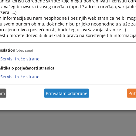
.03.2019.
nica koristi određene skripte koje mogu pohranjivati i koristiti od
iz vašeg browsera i vašeg uređaja (npr. IP adresa uređaja, varijable 
era, ...).
h informacija su nam neophodne i bez njih web stranica ne bi mog
raniteljica i branilaca po službenoj dužnosti za područje Ze
i u svom punom obimu, dok neke nisu prijeko neophodne a služe z
, donijelo je Ministarstvo za pravosuđe i upravu Zeničko d
 procjenu nivoa posjećenosti, budućeg usavršavanja stranice...).
 05.03.2019. godine kada je ista i stupila na snagu.
tu možete dozvoliti ili uskratiti pravo na korištenje tih informacija
ana prestala je da važi Lista braniteljica i branilaca po služ
018. godine.
nslation
(obavezna)
Servisi treće strane
litika o posjećenosti stranica
vna pomoć
Servisi treće strane
 Pomoć
tam
Prihvatam odabrane
Pri
ki sud u Tešnju ne vrši usluge davanja pravne pomoći građ