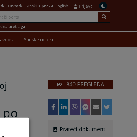
ski
Hrvatski
Srpski
Српски
English
Prijava
dna pretraga
avnost
Sudske odluke
oj
1840
PREGLEDA
a po
Prateći dokumenti