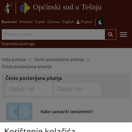
Općinski sud u Tešnju
Bosanski
Hrvatski
Srpski
Српски
English
Prijava
Napredna pretraga
Vaša pitanja
Često postavljana pitanja
Često postavljana pitanja
Često postavljana pitanja
Navigate
Navigate
forward
forward
Kako sastaviti testament?
to
to
interact
interact
with
with
Da biste omogućili da Sud brzo i pravilno sastavi sudski
Korištenje kolačića
the
the