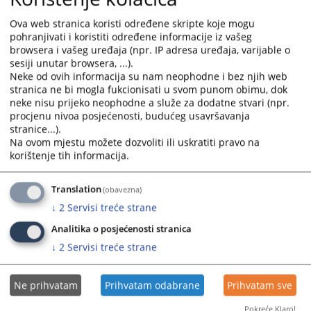
testament za Vas,
calendar
calendar
Ova web stranica koristi određene skripte koje mogu
29.03.2011.
and
and
pohranjivati i koristiti određene informacije iz vašeg
select
select
browsera i vašeg uređaja (npr. IP adresa uređaja, varijable o
a
a
sesiji unutar browsera, ...).
Kako pohraniti testament ?
date.
date.
Neke od ovih informacija su nam neophodne i bez njih web
stranica ne bi mogla fukcionisati u svom punom obimu, dok
Press
Press
neke nisu prijeko neophodne a služe za dodatne stvari (npr.
the
the
Ako želite da ostavite testament / oporuku Sudu na čuvanje,
procjenu nivoa posjećenosti, budućeg usavršavanja
question
question
stranice...).
29.03.2011.
mark
mark
Na ovom mjestu možete dozvoliti ili uskratiti pravo na
key
key
korištenje tih informacija.
to
to
Često postavljana pitanja
get
get
Translation
(obavezna)
the
the
↓
2
Servisi treće strane
keyboard
keyboard
Često postavljana pitanja
shortcuts
shortcuts
Analitika o posjećenosti stranica
for
for
↓
2
Servisi treće strane
changing
changing
dates.
dates.
Ne prihvatam
Prihvatam odabrane
Prihvatam sve
Pokreće Klaro!