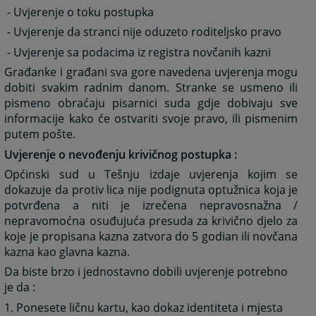
- Uvjerenje o toku postupka
- Uvjerenje da stranci nije oduzeto roditeljsko pravo
- Uvjerenje sa podacima iz registra novčanih kazni
Građanke i građani sva gore navedena uvjerenja mogu
dobiti svakim radnim danom. Stranke se usmeno ili
pismeno obraćaju pisarnici suda gdje dobivaju sve
informacije kako će ostvariti svoje pravo, ili pismenim
putem pošte.
Uvjerenje o nevođenju krivičnog postupka :
Općinski sud u Tešnju izdaje uvjerenja kojim se
dokazuje da protiv lica nije podignuta optužnica koja je
potvrđena a niti je izrečena nepravosnažna /
nepravomoćna osuđujuća presuda za krivično djelo za
koje je propisana kazna zatvora do 5 godian ili novčana
kazna kao glavna kazna.
Da biste brzo i jednostavno dobili uvjerenje potrebno
je da :
1. Ponesete ličnu kartu, kao dokaz identiteta i mjesta