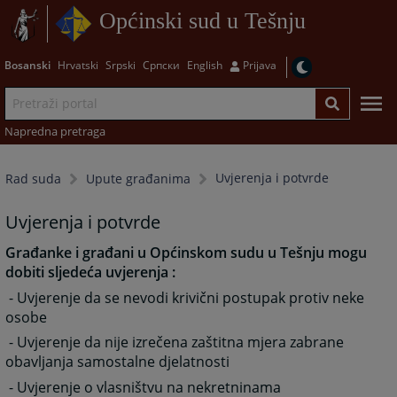
Općinski sud u Tešnju
Bosanski
Hrvatski
Srpski
Српски
English
Prijava
Napredna pretraga
Uvjerenja i potvrde
Rad suda
Upute građanima
Uvjerenja i potvrde
Građanke i građani u Općinskom sudu u Tešnju mogu
dobiti sljedeća uvjerenja :
- Uvjerenje da se nevodi krivični postupak protiv neke
osobe
- Uvjerenje da nije izrečena zaštitna mjera zabrane
obavljanja samostalne djelatnosti
- Uvjerenje o vlasništvu na nekretninama