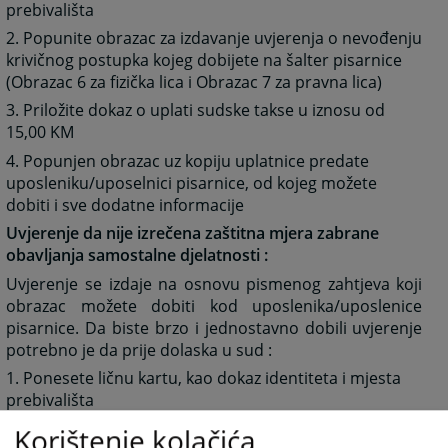
prebivališta
2. Popunite obrazac za izdavanje uvjerenja o nevođenju
krivičnog postupka kojeg dobijete na šalter pisarnice
(Obrazac 6 za fizička lica i Obrazac 7 za pravna lica)
3. Priložite dokaz o uplati sudske takse u iznosu od
15,00 KM
4. Popunjen obrazac uz kopiju uplatnice predate
uposleniku/uposelnici pisarnice, od kojeg možete
dobiti i sve dodatne informacije
Uvjerenje da nije izrečena zaštitna mjera zabrane
obavljanja samostalne djelatnosti :
Uvjerenje se izdaje na osnovu pismenog zahtjeva koji
obrazac možete dobiti kod uposlenika/uposlenice
pisarnice. Da biste brzo i jednostavno dobili uvjerenje
potrebno je da prije dolaska u sud :
1. Ponesete ličnu kartu, kao dokaz identiteta i mjesta
prebivališta
2. Ispunite obrazac zahtjeva za izdavanje uvjerenja da
Korištenje kolačića