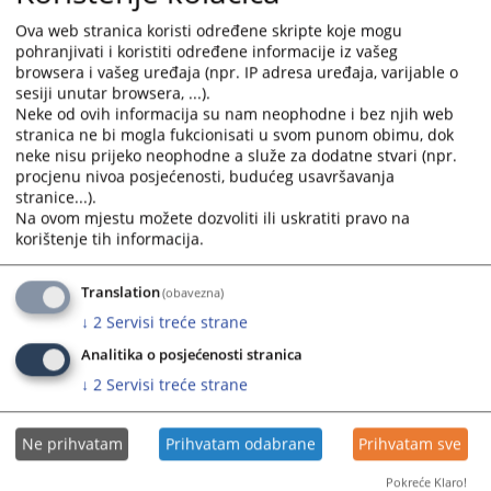
nije izrečena zaštitna mjera zabrane obavljanja
djelatnosti
Ova web stranica koristi određene skripte koje mogu
pohranjivati i koristiti određene informacije iz vašeg
3. Priložite dokaz o uplati sudske takse u iznosu od
browsera i vašeg uređaja (npr. IP adresa uređaja, varijable o
15,00 KM
sesiji unutar browsera, ...).
4. Popunjen obrazac uz kopiju uplatnice predate
Neke od ovih informacija su nam neophodne i bez njih web
stranica ne bi mogla fukcionisati u svom punom obimu, dok
uposleniku/uposlenici pisarnice, od kojeg možete
neke nisu prijeko neophodne a služe za dodatne stvari (npr.
dobiti i sve dodatne informacije
procjenu nivoa posjećenosti, budućeg usavršavanja
Uvjerenja sa podacima iz registra novčanih kazni :
stranice...).
Na ovom mjestu možete dozvoliti ili uskratiti pravo na
Uvjerenje se izdaje na osnovu pismenog zahtjeva
korištenje tih informacija.
fizičke ili pravne osobe. Obrazac možete dobiti kod
uposlenika/uposlenice pisarnice. Da biste brzo i
Translation
jednostavno dobili uvjerenje potrebno je :
(obavezna)
↓
2
Servisi treće strane
1. Ponesete ličnu kartu, kao dokaz identiteta i mjesta
prebivališta
Analitika o posjećenosti stranica
2. Ispuniti obrazac zahtjeva za izdavanje podataka iz
↓
2
Servisi treće strane
registra novčanih kazni
3. Priložite dokaz o uplati sudske takse u iznosu od
Ne prihvatam
Prihvatam odabrane
Prihvatam sve
15,00 KM
Pokreće Klaro!