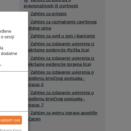
pravosnažnosti ili izvršnosti
Zahtjev za prijepis
Zahtjev za razmatranje završenog
sudskog spisa
ređene
Zahtjev za uvid u spis i kopiranje
o sesiji
Zahtjev za izdavanje uvjerenja iz
la
prekršajne evidencije (fizička lica)
a dodatne
Zahtjev za izdavanje uvjerenja iz
prekršajne evidencije (pravna lica)
.
Zahtjev za izdavanje uvjerenja o
nevođenju krivičnog postupka -
Obrazac 6
Zahtjev za izdavanje uvjerenja o
nevođenju krivičnog postupka -
Obrazac 7
Zahtjev za ovjeru isprava apostille
pečatom
hvatam sve
Pokreće Klaro!