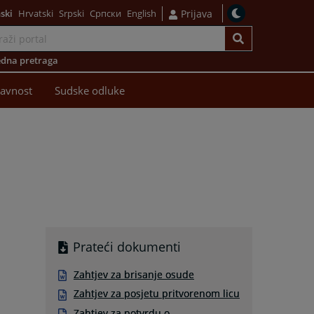
ski
Hrvatski
Srpski
Српски
English
Prijava
dna pretraga
avnost
Sudske odluke
Prateći dokumenti
Zahtjev za brisanje osude
Zahtjev za posjetu pritvorenom licu
Zahtjev za potvrdu o