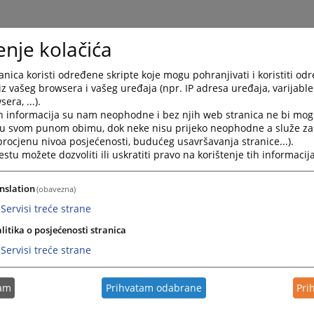
enje kolačića
nica koristi određene skripte koje mogu pohranjivati i koristiti od
iz vašeg browsera i vašeg uređaja (npr. IP adresa uređaja, varijable 
era, ...).
h informacija su nam neophodne i bez njih web stranica ne bi mog
i u svom punom obimu, dok neke nisu prijeko neophodne a služe z
 procjenu nivoa posjećenosti, budućeg usavršavanja stranice...).
K)
tu možete dozvoliti ili uskratiti pravo na korištenje tih informacija
nslation
(obavezna)
 mjera zabrane obavljanja djelatnosti
Servisi treće strane
 novčanih kazni
litika o posjećenosti stranica
Servisi treće strane
 postupka
(Obrazac 6 za fizička lica i Obrazac 7 za pravna
lica)
tam
Prihvatam odabrane
Pri