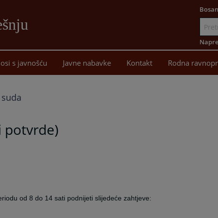
Bosan
ešnju
Idi
na
Napre
sadržaj
osi s javnošću
Javne nabavke
Kontakt
Rodna ravnopr
a suda
i potvrde)
iodu od 8 do 14 sati podnijeti slijedeće zahtjeve: