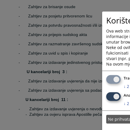
-
Zahtjev za brisanje osude
-
Zahtjev za posjetu pritvorenom licu
Korišt
-
Zahtjev za potvrdu pravosnažnosti i/ili izvršnosti
Ova web stra
-
Zahtjev za prijepis sudskog akta
informacije 
unutar brows
-
Zahtjev za razmatranje završenog sudskog spisa
Neke od ovi
fukcionisat
-
Zahtjev za uvid u spis i kopiranje
stvari (npr.
-
Zahtjev za izdavanje jedinstvenog pristupnog koda (JP
Na ovom mjes
U kancelariji broj
3 :
Tra
-
Zahtjev za izdavanje uvjerenja da nije izrečena zaštitna
↓
2
-
Zahtjev za izdavanje uvjerenja sa podacima iz registra
Ana
U kancelariji broj
11
:
↓
2
-
Zahtjev za izdavanje uvjerenja o nevođenju krivičnog
-
Zahtjev za ovjeru isprava Apostille pečatom
Ne prihva