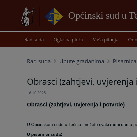
Općinski sud u T
Rad suda
Oglasna ploča
Vaša pitanja
Odn
Rad suda
Upute građanima
Pisarnic
Obrasci (zahtjevi, uvjerenja 
16.10.2025.
Obrasci (zahtjevi, uvjerenja i potvrde)
U Općinskom sudu u Tešnju
možete svaki radni dan u per
U pisarnici suda: