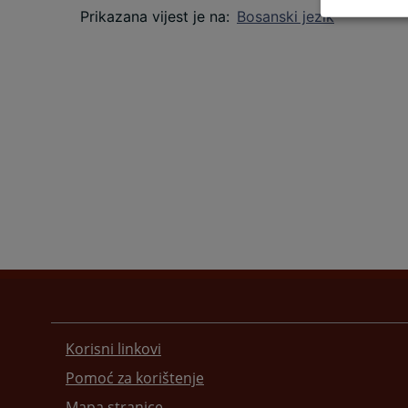
Prikazana vijest je na
:
Bosanski jezik
Korisni linkovi
Pomoć za korištenje
Mapa stranice