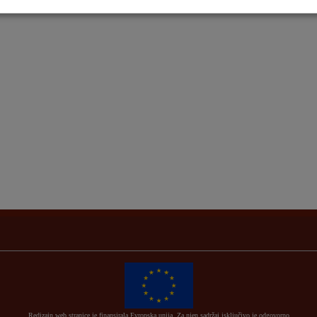
Redizajn web stranice je finansirala Evropska unija. Za njen sadržaj isključivo je odgovorno