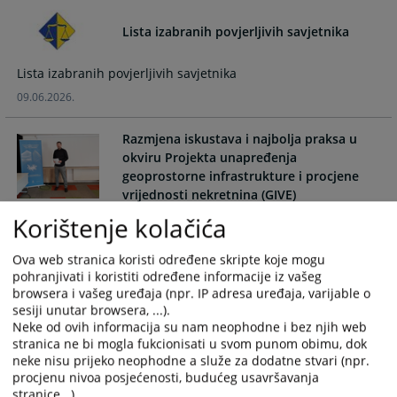
and
and
Lista izabranih povjerljivih savjetnika
select
select
a
a
date.
date.
Lista izabranih povjerljivih savjetnika
Press
Press
09.06.2026.
the
the
question
question
Razmjena iskustava i najbolja praksa u
mark
mark
okviru Projekta unapređenja
key
key
geoprostorne infrastrukture i procjene
to
to
vrijednosti nekretnina (GIVE)
get
get
Korištenje kolačića
Razmjena iskustava i najbolja praksa u okviru Projekta
the
the
unapređenja geoprostorne infrastrukture i procjene
keyboard
keyboard
Ova web stranica koristi određene skripte koje mogu
vrijednosti nekretnina (GIVE)
shortcuts
shortcuts
pohranjivati i koristiti određene informacije iz vašeg
02.06.2026.
for
for
browsera i vašeg uređaja (npr. IP adresa uređaja, varijable o
changing
changing
sesiji unutar browsera, ...).
dates.
dates.
Neke od ovih informacija su nam neophodne i bez njih web
Obavijest za korisnike usluga
stranica ne bi mogla fukcionisati u svom punom obimu, dok
Zemljišnoknjižnog ureda ovog suda
neke nisu prijeko neophodne a služe za dodatne stvari (npr.
procjenu nivoa posjećenosti, budućeg usavršavanja
Obavijest za korisnike usluga Zemljišnoknjižnog ureda ovog
stranice...).