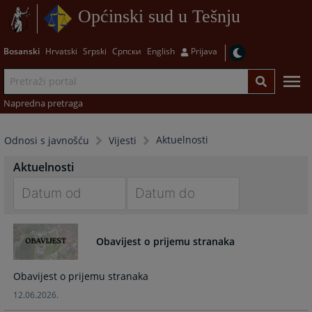
Općinski sud u Tešnju
Bosanski
Hrvatski
Srpski
Српски
English
Prijava
Napredna pretraga
Aktuelnosti
Odnosi s javnošću
Vijesti
Aktuelnosti
Navigate
Navigate
forward
forward
Obavijest o prijemu stranaka
to
to
interact
interact
Obavijest o prijemu stranaka
with
with
the
the
12.06.2026.
calendar
calendar