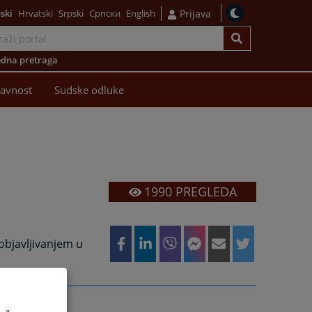
ski
Hrvatski
Srpski
Српски
English
Prijava
dna pretraga
avnost
Sudske odluke
1990
PREGLEDA
 objavljivanjem u