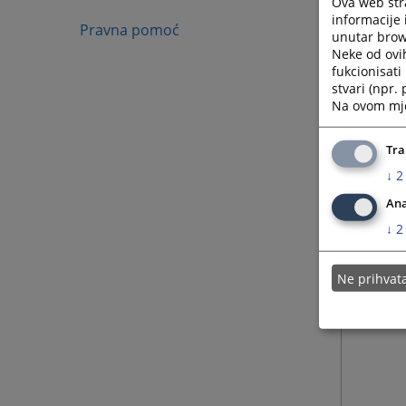
Ova web stra
informacije 
Pravna pomoć
unutar brows
Neke od ovi
fukcionisat
stvari (npr.
Na ovom mjes
Tra
↓
2
Ana
↓
2
Ne prihva