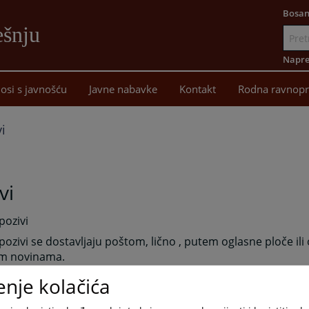
Bosan
ešnju
Idi
na
Napre
sadržaj
osi s javnošću
Javne nabavke
Kontakt
Rodna ravnopr
i
vi
pozivi
pozivi se dostavljaju poštom, lično , putem oglasne ploče ili
m novinama.
enje kolačića