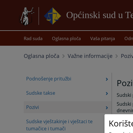
Općinski sud u T
Rad suda
Oglasna ploča
Vaša pitanja
Odn
Poziv
Oglasna ploča
Važne informacije
Podnošenje pritužbi
Pozi
Sudske takse
Sudski 
Sudski 
Pozivi
dnevni
Korišt
Sudske vještakinje i vještaci te
tumačice i tumači