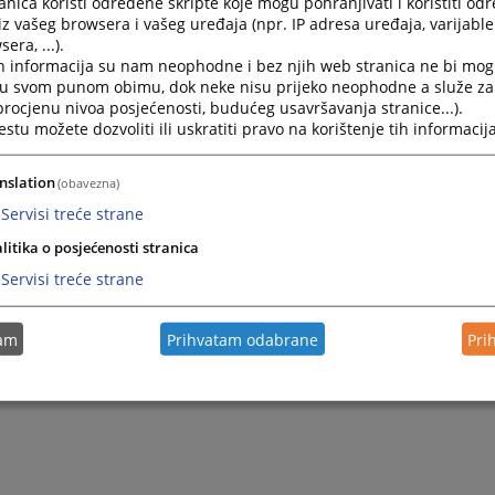
nica koristi određene skripte koje mogu pohranjivati i koristiti od
iz vašeg browsera i vašeg uređaja (npr. IP adresa uređaja, varijable 
era, ...).
h informacija su nam neophodne i bez njih web stranica ne bi mog
i u svom punom obimu, dok neke nisu prijeko neophodne a služe z
 procjenu nivoa posjećenosti, budućeg usavršavanja stranice...).
tu možete dozvoliti ili uskratiti pravo na korištenje tih informacija
nslation
(obavezna)
Servisi treće strane
litika o posjećenosti stranica
Servisi treće strane
tam
Prihvatam odabrane
Pri