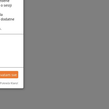
ređene
o sesiji
la
a dodatne
.
hvatam sve
Pokreće Klaro!