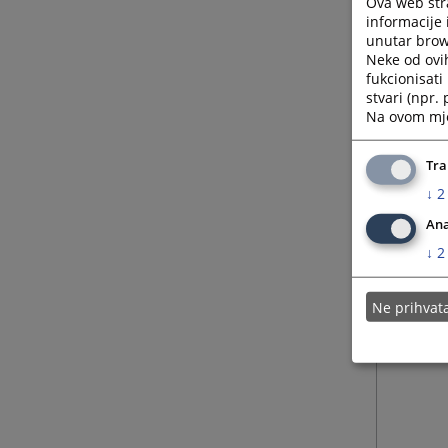
Ova web stra
informacije 
unutar brows
Neke od ovi
fukcionisat
stvari (npr.
Na ovom mjes
Tra
↓
2
Ana
↓
2
Ne prihva