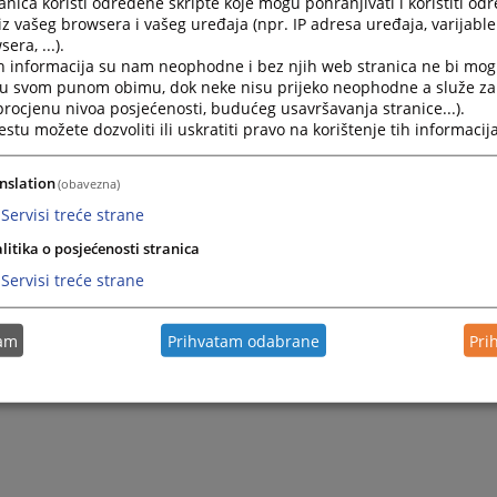
nica koristi određene skripte koje mogu pohranjivati i koristiti od
Kako pohraniti testament ?
iz vašeg browsera i vašeg uređaja (npr. IP adresa uređaja, varijable 
era, ...).
Ako želite da ostavite testament / oporuku Sudu na ču
h informacija su nam neophodne i bez njih web stranica ne bi mog
29.03.2011.
i u svom punom obimu, dok neke nisu prijeko neophodne a služe z
 procjenu nivoa posjećenosti, budućeg usavršavanja stranice...).
tu možete dozvoliti ili uskratiti pravo na korištenje tih informacija
Često postavljana pitanja
Često postavljana pitanja
nslation
(obavezna)
Servisi treće strane
litika o posjećenosti stranica
Servisi treće strane
tam
Prihvatam odabrane
Pri