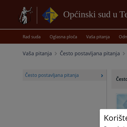
Općinski sud u T
Rad suda
Oglasna ploča
Vaša pitanja
Odn
Vaša pitanja
Često postavljana pitanja
Često postavljana pitanja
Često
Korišt