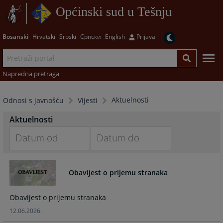
Općinski sud u Tešnju
Bosanski
Hrvatski
Srpski
Српски
English
Prijava
Napredna pretraga
Aktuelnosti
Odnosi s javnošću
Vijesti
Aktuelnosti
Navigate
Navigate
forward
forward
Obavijest o prijemu stranaka
to
to
interact
interact
Obavijest o prijemu stranaka
with
with
the
the
12.06.2026.
calendar
calendar