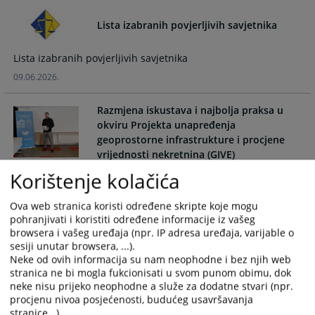
and
and
Lista izabranih povjerljivih savjetnika
select
select
a
a
date.
date.
Lista izabranih povjerljivih savjetnika
Press
Press
09.06.2026.
the
the
question
question
Razmjena iskustava i najbolja praksa u
mark
mark
okviru Projekta unapređenja
key
key
geoprostorne infrastrukture i procjene
to
to
vrijednosti nekretnina (GIVE)
get
get
Korištenje kolačića
Razmjena iskustava i najbolja praksa u okviru Projekta
the
the
unapređenja geoprostorne infrastrukture i procjene
keyboard
keyboard
Ova web stranica koristi određene skripte koje mogu
vrijednosti nekretnina (GIVE)
shortcuts
shortcuts
pohranjivati i koristiti određene informacije iz vašeg
02.06.2026.
for
for
browsera i vašeg uređaja (npr. IP adresa uređaja, varijable o
changing
changing
sesiji unutar browsera, ...).
dates.
dates.
Neke od ovih informacija su nam neophodne i bez njih web
Obavijest za korisnike usluga
stranica ne bi mogla fukcionisati u svom punom obimu, dok
Zemljišnoknjižnog ureda ovog suda
neke nisu prijeko neophodne a služe za dodatne stvari (npr.
procjenu nivoa posjećenosti, budućeg usavršavanja
Obavijest za korisnike usluga Zemljišnoknjižnog ureda ovog
stranice...).