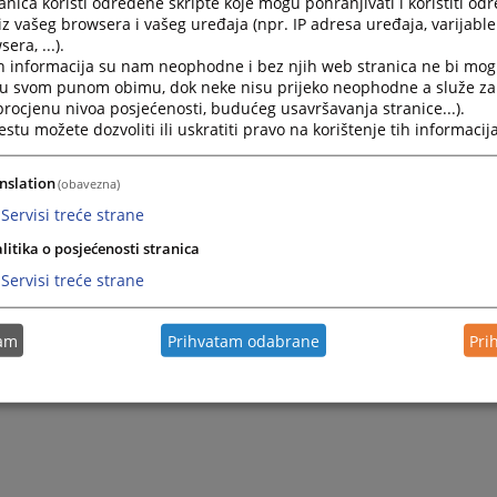
nica koristi određene skripte koje mogu pohranjivati i koristiti od
iz vašeg browsera i vašeg uređaja (npr. IP adresa uređaja, varijable 
era, ...).
2026.
Odluka o prihvatanju ponude ponuđača
h informacija su nam neophodne i bez njih web stranica ne bi mog
i u svom punom obimu, dok neke nisu prijeko neophodne a služe z
 procjenu nivoa posjećenosti, budućeg usavršavanja stranice...).
2026.
Odluka o izboru najpovoljnijeg ponuđača
tu možete dozvoliti ili uskratiti pravo na korištenje tih informacija
2026.
Odluka o izboru najpovoljnijeg ponuđača
nslation
(obavezna)
Servisi treće strane
litika o posjećenosti stranica
Servisi treće strane
tam
Prihvatam odabrane
Pri