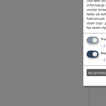
Ova web stra
informacije 
unutar brows
26.03.
Neke od ovi
fukcionisat
stvari (npr.
16.03.
Na ovom mjes
10.03.
Tra
↓
2
Ana
↓
2
Ne prihva