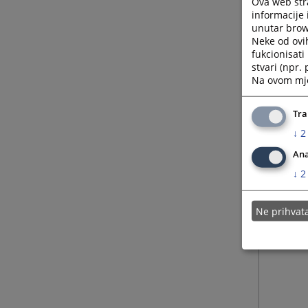
Ova web stra
informacije 
unutar brows
Neke od ovi
fukcionisat
stvari (npr.
Na ovom mjes
Tra
↓
2
Ana
↓
2
Ne prihva