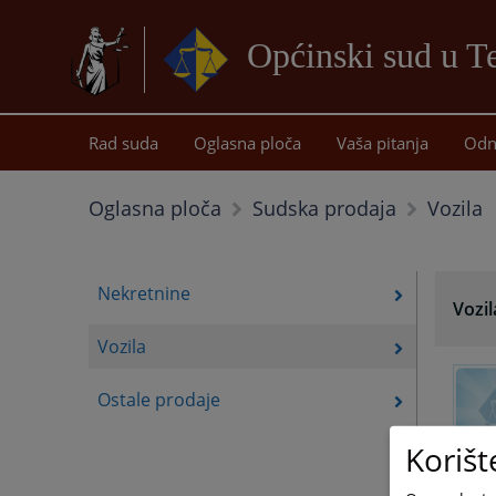
Općinski sud u T
Rad suda
Oglasna ploča
Vaša pitanja
Odn
Vozila
Oglasna ploča
Sudska prodaja
Nekretnine
Vozil
Vozila
Ostale prodaje
Korišt