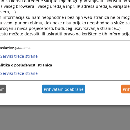
nica koristi određene skripte koje mogu pohranjivati i koristiti od
iz vašeg browsera i vašeg uređaja (npr. IP adresa uređaja, varijable 
era, ...).
h informacija su nam neophodne i bez njih web stranica ne bi mog
i u svom punom obimu, dok neke nisu prijeko neophodne a služe z
 procjenu nivoa posjećenosti, budućeg usavršavanja stranice...).
tu možete dozvoliti ili uskratiti pravo na korištenje tih informacija
nslation
(obavezna)
Servisi treće strane
litika o posjećenosti stranica
Servisi treće strane
tam
Prihvatam odabrane
Pri