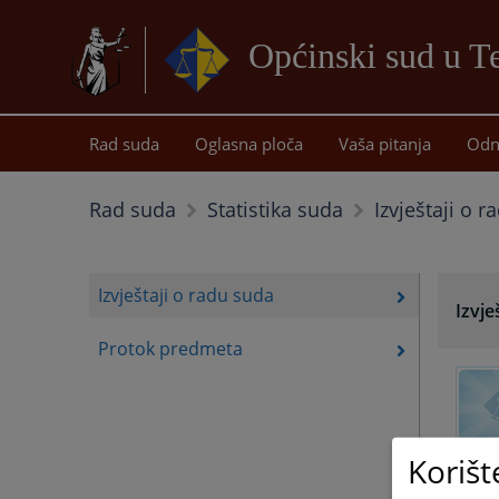
Općinski sud u T
Rad suda
Oglasna ploča
Vaša pitanja
Odn
Izvještaji o 
Rad suda
Statistika suda
Izvještaji o radu suda
Izvje
Protok predmeta
Korišt