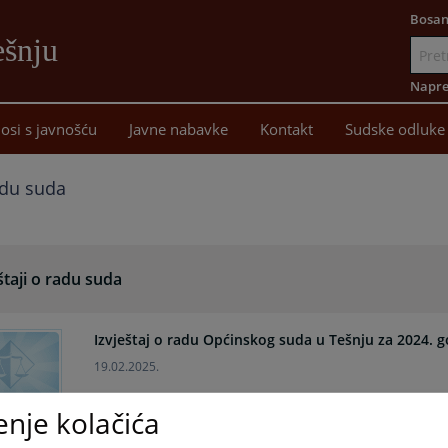
Bosan
ešnju
Idi
na
Napre
sadržaj
osi s javnošću
Javne nabavke
Kontakt
Sudske odluke
radu suda
štaji o radu suda
Izvještaj o radu Općinskog suda u Tešnju za 2024. 
19.02.2025.
enje kolačića
Statistika trajanja predmeta