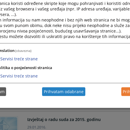
nica koristi određene skripte koje mogu pohranjivati i koristiti od
12.03.2019.
iz vašeg browsera i vašeg uređaja (npr. IP adresa uređaja, varijable 
era, ...).
h informacija su nam neophodne i bez njih web stranica ne bi mog
i u svom punom obimu, dok neke nisu prijeko neophodne a služe z
Godišnja realizacija Plana
 procjenu nivoa posjećenosti, budućeg usavršavanja stranice...).
tu možete dozvoliti ili uskratiti pravo na korištenje tih informacija
12.03.2019.
nslation
(obavezna)
Servisi treće strane
Izvještaj o radu suda
11.03.2019.
litika o posjećenosti stranica
Servisi treće strane
Analiza Izvještaja o poštivanju optimalnih rokova
tam
Prihvatam odabrane
Pri
Izvještaj o radu suda za 2015. godinu
29.01.2016.