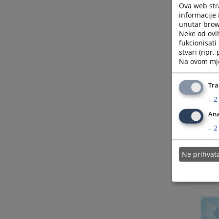
Ova web stra
informacije 
unutar brows
Neke od ovi
fukcionisat
stvari (npr.
Na ovom mjes
Tra
↓
2
Ana
↓
2
Ne prihva