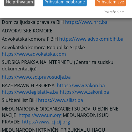
Ne prihvatam
Prihvatam odabrane
Prihvatam sve
izbjeglica (CRPC)
https://www.crpc.org.ba
Pokreće Klaro!
UNHCR BiH
https://www.unhcr.ba
Dom za ljudska prava za BiH
https://www.hrc.ba
ADVOKATSKE KOMORE
Advokatska komora F BiH
https://www.advokomfbih.ba
Advokatska komora Republike Srpske
https://www.advokatska.com
SUDSKA PRAKSA NA INTERNETU (Centar za sudsku
dokumentaciju)
https://www.csd.pravosudje.ba
BAZE PRAVNIH PROPISA
https://www.zakon.ba
https://www.legislativa.ba
https://www.zakoni.ba
Službeni list BiH
https://www.sllist.ba
MEĐUNARODNE ORGANIZACIJE I SUDOVI UJEDINJENE
NACIJE
https://www.un.org
MEĐUNARODNI SUD
PRAVDE
https://www.icj-cij.org
MEĐUNARODNI KTRIVIČNI TRIBUKNAL U HAGU