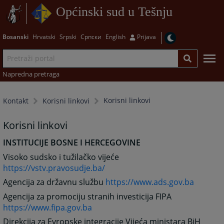
Općinski sud u Tešnju
Bosanski
Hrvatski
Srpski
Српски
English
Prijava
Napredna pretraga
Korisni linkovi
Kontakt
Korisni linkovi
Korisni linkovi
INSTITUCIJE BOSNE I HERCEGOVINE
Visoko sudsko i tužilačko vijeće
https://vstv.pravosudje.ba/
Agencija za državnu službu
https://www.ads.gov.ba
Agencija za promociju stranih investicija FIPA
https://www.fipa.gov.ba
Direkcija za Evropske integracije Vijeća ministara BiH