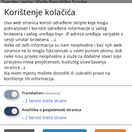
Gender centar Vlade Republike Srpske
https://www.gc.vladars.net
Korištenje kolačića
Ustavni sud Republike Srpske
Ova web stranica koristi određene skripte koje mogu
https://www.ustavnisud.org
pohranjivati i koristiti određene informacije iz vašeg
Ministarstvo unutrašnjih poslova Republike Srpske
browsera i vašeg uređaja (npr. IP adresa uređaja, varijable o
https://www.mup.vladars.net
sesiji unutar browsera, ...).
Neke od ovih informacija su nam neophodne i bez njih web
Ministarstvo za izbjeglice i raseljena lica
stranica ne bi mogla fukcionisati u svom punom obimu, dok
https://www.mirl.org
neke nisu prijeko neophodne a služe za dodatne stvari (npr.
Poreska uprava Republike Srpske
procjenu nivoa posjećenosti, budućeg usavršavanja
stranice...).
https://www.poreskaupravars.org
Na ovom mjestu možete dozvoliti ili uskratiti pravo na
Republička uprava carina
https://www.rucrs.com
korištenje tih informacija.
MEĐUNARODNE INSTITUCIJE I ORGANIZACIJE U BiH
Kancelarija Visokog predstavnika (OHR)
Translation
(obavezna)
https://www.ohr.int
↓
2
Servisi treće strane
OSCE misija u BiH
https://www.oscebih.org
Analitika o posjećenosti stranica
Delegacija Evropske komisije u BiH
↓
2
Servisi treće strane
https://www.delbih.cec.eu.int
Komisija za imovinske zahtjeve raseljenih lica i